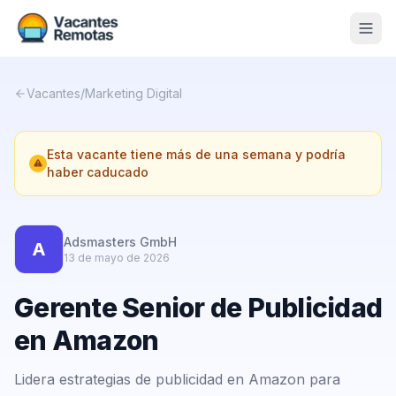
Vacantes
Vacantes
/
Marketing Digital
Blog
Esta vacante tiene más de una semana y podría
Nosotros
haber caducado
Contacto
Calculadora Freelance
Gratis
Adsmasters GmbH
A
13 de mayo de 2026
📨 Suscribirme gratis al newsletter
Gerente Senior de Publicidad
en Amazon
Lidera estrategias de publicidad en Amazon para