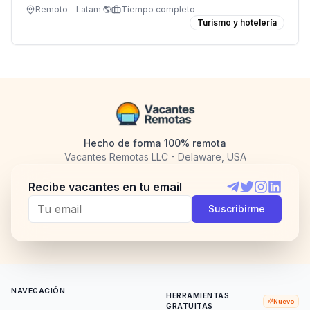
Latinoamérica.
Remoto - Latam 🌎
Tiempo completo
Turismo y hotelería
Hecho de forma 100% remota
Vacantes Remotas LLC - Delaware, USA
Recibe vacantes en tu email
Telegram
Twitter
Instagram
LinkedI
Suscribirme
NAVEGACIÓN
HERRAMIENTAS
Nuevo
GRATUITAS