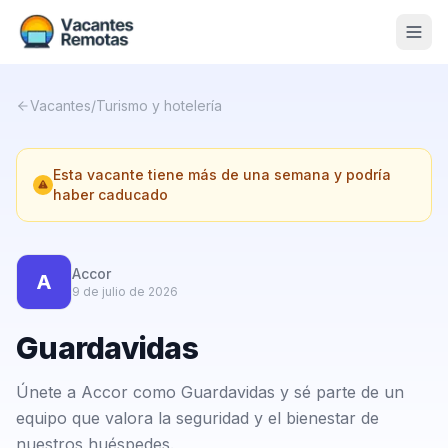
Vacantes
Vacantes
/
Turismo y hotelería
Blog
Esta vacante tiene más de una semana y podría
Nosotros
haber caducado
Contacto
Calculadora Freelance
Gratis
Accor
A
9 de julio de 2026
📨 Suscribirme gratis al newsletter
Guardavidas
Únete a Accor como Guardavidas y sé parte de un
equipo que valora la seguridad y el bienestar de
nuestros huéspedes.