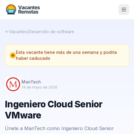
Vacantes
Vacantes
/
Desarrollo de software
Blog
Esta vacante tiene más de una semana y podría
Nosotros
haber caducado
Contacto
Calculadora Freelance
Gratis
ManTech
14 de mayo de 2026
📨 Suscribirme gratis al newsletter
Ingeniero Cloud Senior
VMware
Únete a ManTech como Ingeniero Cloud Senior