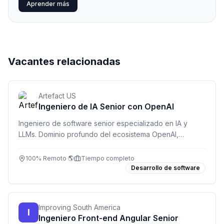
Aprender más
Vacantes relacionadas
Artefact US
Ingeniero de IA Senior con OpenAI
Ingeniero de software senior especializado en IA y
LLMs. Dominio profundo del ecosistema OpenAI,
desarrollo full-stack y entrega de soluciones en
producción. Inglés fluido C1/C2 obligatorio.
100% Remoto 🌎
Tiempo completo
Desarrollo de software
Improving South America
I
Ingeniero Front-end Angular Senior