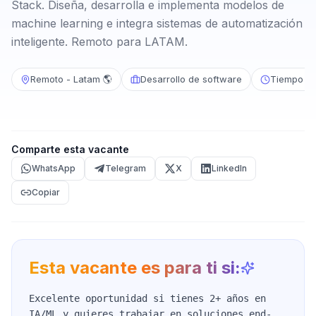
Stack. Diseña, desarrolla e implementa modelos de
machine learning e integra sistemas de automatización
inteligente. Remoto para LATAM.
Remoto - Latam 🌎
Desarrollo de software
Tiempo c
Comparte esta vacante
WhatsApp
Telegram
X
LinkedIn
Copiar
Esta vacante es para ti si:
Excelente oportunidad si tienes 2+ años en
IA/ML y quieres trabajar en soluciones end-