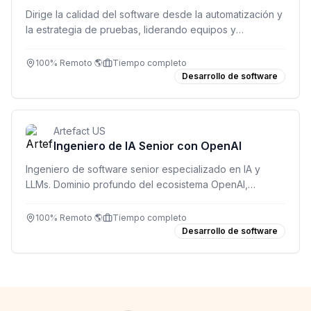
Dirige la calidad del software desde la automatización y
la estrategia de pruebas, liderando equipos y
mejorando la confiabilidad de los lanzamientos.
100% Remoto 🌎
Tiempo completo
Desarrollo de software
Artefact US
Ingeniero de IA Senior con OpenAI
Ingeniero de software senior especializado en IA y
LLMs. Dominio profundo del ecosistema OpenAI,
desarrollo full-stack y entrega de soluciones en
producción. Inglés fluido C1/C2 obligatorio.
100% Remoto 🌎
Tiempo completo
Desarrollo de software