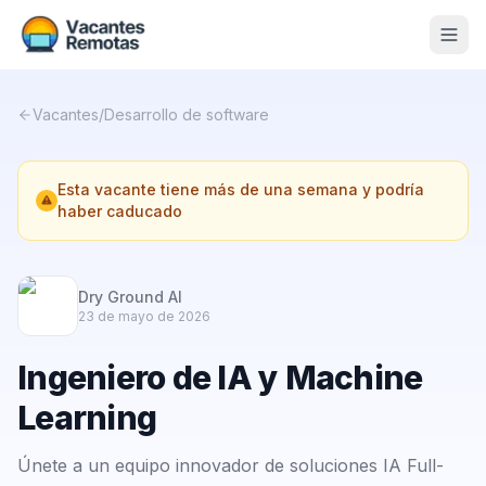
Vacantes
Vacantes
/
Desarrollo de software
Blog
Esta vacante tiene más de una semana y podría
Nosotros
haber caducado
Contacto
Calculadora Freelance
Gratis
Dry Ground AI
23 de mayo de 2026
📨 Suscribirme gratis al newsletter
Ingeniero de IA y Machine
Learning
Únete a un equipo innovador de soluciones IA Full-