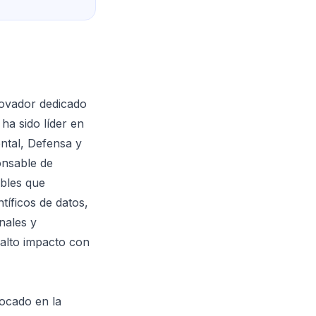
novador dedicado
ha sido líder en
ntal, Defensa y
onsable de
ables que
íficos de datos,
nales y
 alto impacto con
focado en la