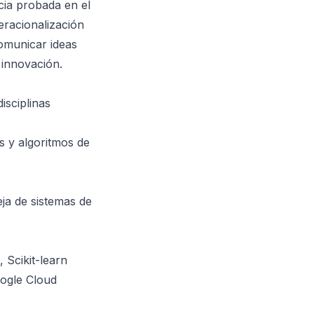
ncia probada en el
eracionalización
comunicar ideas
 innovación.
isciplinas
os y algoritmos de
ja de sistemas de
 Scikit-learn
oogle Cloud