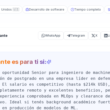
 Unidos 🇺🇸
Desarrollo de software
Tiempo completo
ante
WhatsApp
Telegram
X
L
nte es para ti si:
 oportunidad Senior para ingeniero de machin
ón de postgrado en una empresa líder en defe
 El salario es competitivo (hasta $214k USD)
pletamente remoto y excelentes beneficios, p
xperiencia comprobada en MLOps y clearance d
vo. Ideal si tenés background académico fuer
 en producción de modelos de ML.