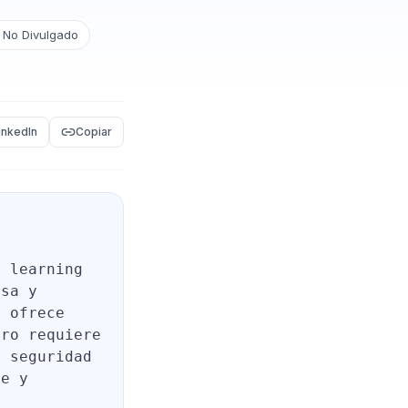
No Divulgado
inkedIn
Copiar
e learning
nsa y
, ofrece
ero requiere
e seguridad
te y