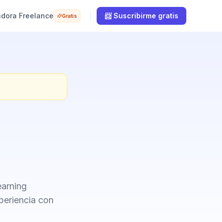
adora Freelance
📨 Suscribirme gratis
Gratis
earning
periencia con