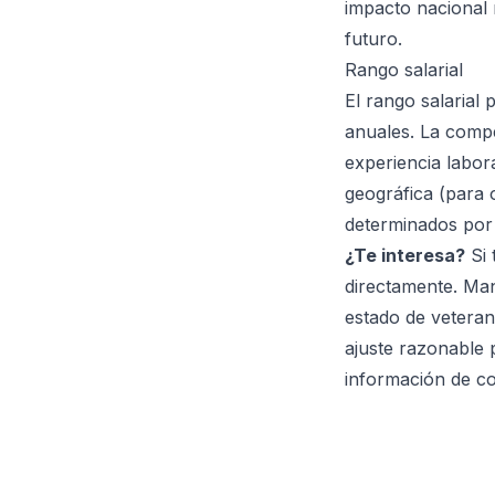
impacto nacional 
futuro.
Rango salarial
El rango salaria
anuales. La compe
experiencia labora
geográfica (para 
determinados por
¿Te interesa?
Si 
directamente. Man
estado de veterano
ajuste razonable
información de co