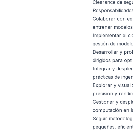
Clearance de segur
Responsabilidades
Colaborar con equ
entrenar modelos
Implementar el ci
gestión de model
Desarrollar y pro
dirigidos para opt
Integrar y desple
prácticas de ingen
Explorar y visuali
precisión y rendi
Gestionar y despl
computación en l
Seguir metodologí
pequeñas, eficien