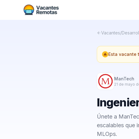
Vacantes
/
Desarrol
Esta vacante
ManTech
21 de mayo d
Ingenie
Únete a ManTech
escalables que i
MLOps.