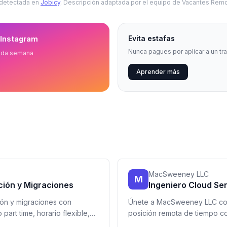
 detectada en
Jobicy
. Descripción adaptada por el equipo de Vacantes Remo
Evita estafas
 Instagram
Nunca pagues por aplicar a un tr
ada semana
Aprender más
MacSweeney LLC
M
ación y Migraciones
Ingeniero Cloud Se
ción y migraciones con
Únete a MacSweeney LLC com
part time, horario flexible,
posición remota de tiempo c
por la tecnología y con exper