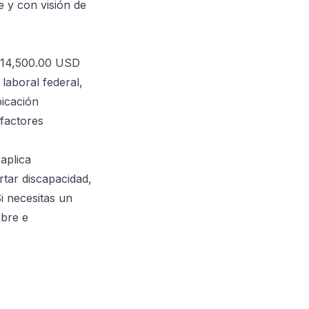
e y con visión de
$214,500.00 USD
laboral federal,
bicación
 factores
 aplica
rtar discapacidad,
Si necesitas un
mbre e