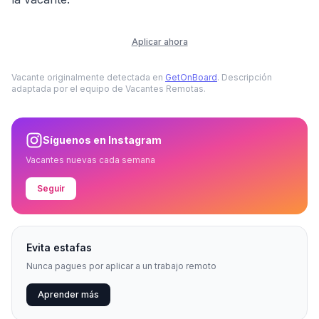
Aplicar ahora
Vacante originalmente detectada en
GetOnBoard
. Descripción
adaptada por el equipo de Vacantes Remotas.
Síguenos en Instagram
Vacantes nuevas cada semana
Seguir
Evita estafas
Nunca pagues por aplicar a un trabajo remoto
Aprender más