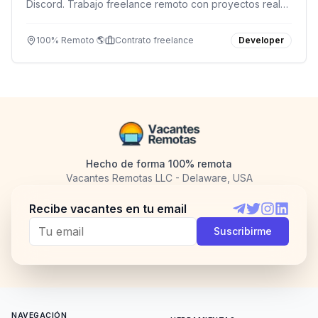
Discord. Trabajo freelance remoto con proyectos reales
y hasta $30/hora. Ideal si dominas Python o Node.js.
100% Remoto 🌎
Contrato freelance
Developer
Hecho de forma 100% remota
Vacantes Remotas LLC - Delaware, USA
Recibe vacantes en tu email
Telegram
Twitter
Instagram
LinkedI
Suscribirme
NAVEGACIÓN