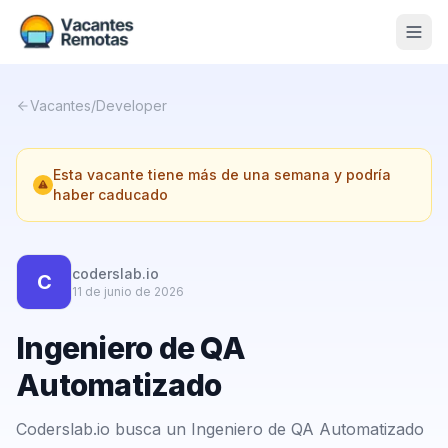
Vacantes
Vacantes
/
Developer
Blog
Esta vacante tiene más de una semana y podría
Nosotros
haber caducado
Contacto
Calculadora Freelance
Gratis
coderslab.io
C
11 de junio de 2026
📨 Suscribirme gratis al newsletter
Ingeniero de QA
Automatizado
Coderslab.io busca un Ingeniero de QA Automatizado