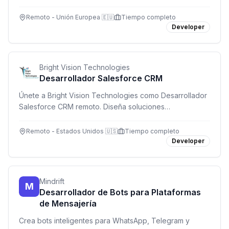
Builder. Rol técnico de alto impacto en la región EMEA.
Remoto - Unión Europea 🇪🇺
Tiempo completo
Developer
Bright Vision Technologies
Desarrollador Salesforce CRM
Únete a Bright Vision Technologies como Desarrollador
Salesforce CRM remoto. Diseña soluciones
empresariales con Apex, Lightning Web Components y
automatización en la nube. Salario USD $100K-$130K.
Remoto - Estados Unidos 🇺🇸
Tiempo completo
Developer
Mindrift
M
Desarrollador de Bots para Plataformas
de Mensajería
Crea bots inteligentes para WhatsApp, Telegram y