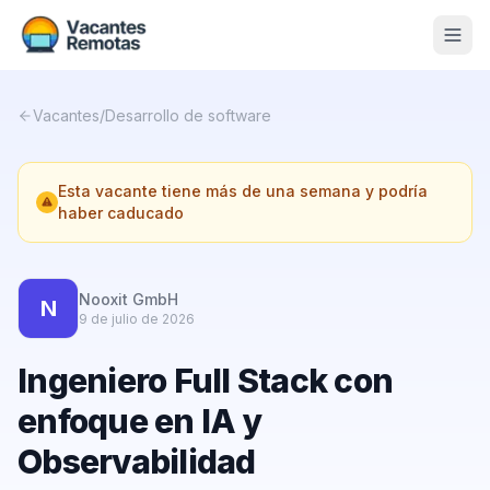
Vacantes
Vacantes
/
Desarrollo de software
Blog
Esta vacante tiene más de una semana y podría
Nosotros
haber caducado
Contacto
Calculadora Freelance
Gratis
Nooxit GmbH
N
9 de julio de 2026
📨 Suscribirme gratis al newsletter
Ingeniero Full Stack con
enfoque en IA y
Observabilidad