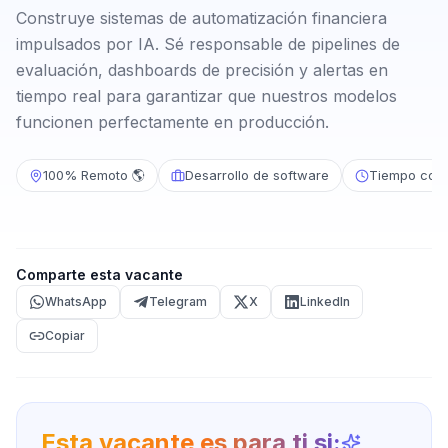
Construye sistemas de automatización financiera
impulsados por IA. Sé responsable de pipelines de
evaluación, dashboards de precisión y alertas en
tiempo real para garantizar que nuestros modelos
funcionen perfectamente en producción.
100% Remoto 🌎
Desarrollo de software
Tiempo com
Comparte esta vacante
WhatsApp
Telegram
X
LinkedIn
Copiar
Esta vacante es para ti si: