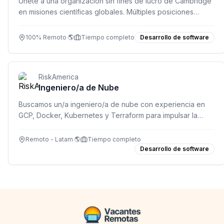
Únete a una organización sin fines de lucro de Cambridge
en misiones científicas globales. Múltiples posiciones
abiertas en desarrollo, soporte, finanzas y más. Trabajo
100% remoto.
100% Remoto 🌎
Tiempo completo
Desarrollo de software
RiskAmerica
Ingeniero/a de Nube
Buscamos un/a ingeniero/a de nube con experiencia en
GCP, Docker, Kubernetes y Terraform para impulsar la
infraestructura de RiskAmerica.
Remoto - Latam 🌎
Tiempo completo
Desarrollo de software