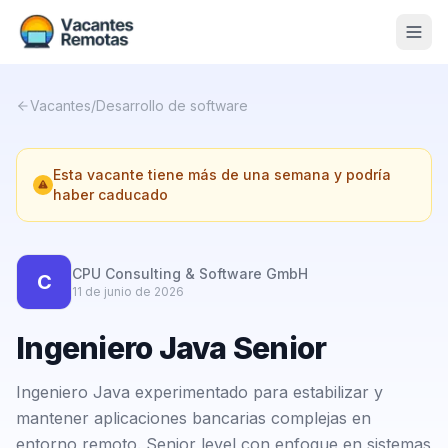
Vacantes
Vacantes
/
Desarrollo de software
Blog
Esta vacante tiene más de una semana y podría
Nosotros
haber caducado
Contacto
Calculadora Freelance
Gratis
CPU Consulting & Software GmbH
C
11 de junio de 2026
📨 Suscribirme gratis al newsletter
Ingeniero Java Senior
Ingeniero Java experimentado para estabilizar y
mantener aplicaciones bancarias complejas en
entorno remoto. Senior level con enfoque en sistemas