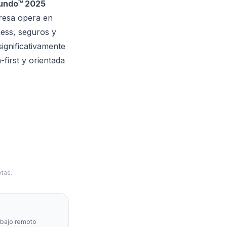
Mundo™ 2025
resa opera en
ness, seguros y
significativamente
first y orientada
tas.
abajo remoto