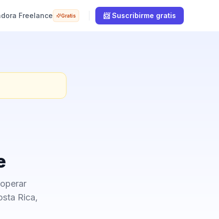
adora Freelance
📨 Suscribirme gratis
Gratis
e
 operar
osta Rica,