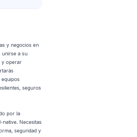
as y negocios en
 unirse a su
r y operar
rtarás
n equipos
esilientes, seguros
do por la
-native. Necesitas
forma, seguridad y