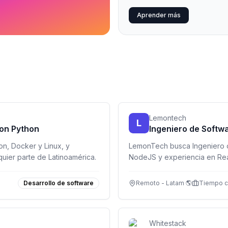
Aprender más
Lemontech
L
con Python
Ingeniero de Softw
on, Docker y Linux, y
LemonTech busca Ingeniero d
uier parte de Latinoamérica.
NodeJS y experiencia en Rea
Latinoamérica.
Desarrollo de software
Remoto - Latam 🌎
Tiempo 
Whitestack