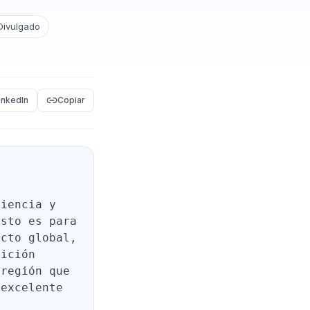
Divulgado
inkedIn
Copiar
riencia y
esto es para
acto global,
sición
 región que
 excelente