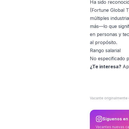
Ha sido reconoci
(Fortune Global T
múltiples industr
más—lo que signifi
en personas y tec
al propósito.
Rango salarial
No especificado p
¿Te interesa?
Apl
Vacante originalmente
Síguenos en
Vacantes nuevas c