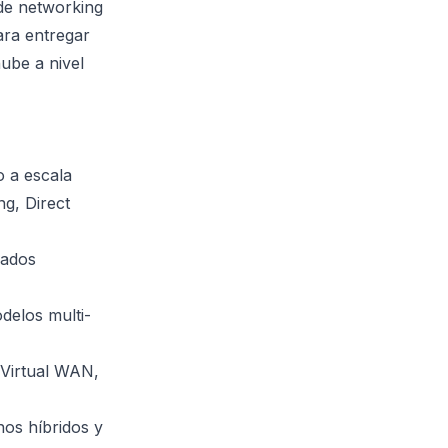
 de networking
ara entregar
ube a nivel
o a escala
g, Direct
nados
delos multi-
 Virtual WAN,
nos híbridos y