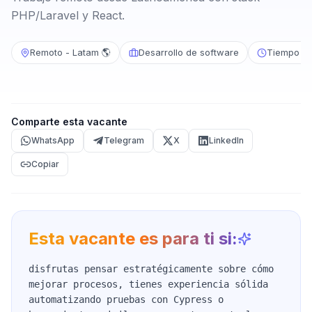
PHP/Laravel y React.
Remoto - Latam 🌎
Desarrollo de software
Tiempo c
Comparte esta vacante
WhatsApp
Telegram
X
LinkedIn
Copiar
Esta vacante es para ti si:
disfrutas pensar estratégicamente sobre cómo
mejorar procesos, tienes experiencia sólida
automatizando pruebas con Cypress o