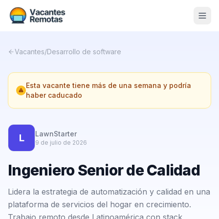
Vacantes
Vacantes
/
Desarrollo de software
Blog
Esta vacante tiene más de una semana y podría
Nosotros
haber caducado
Contacto
Calculadora Freelance
Gratis
LawnStarter
L
9 de julio de 2026
📨 Suscribirme gratis al newsletter
Ingeniero Senior de Calidad
Lidera la estrategia de automatización y calidad en una
plataforma de servicios del hogar en crecimiento.
Trabajo remoto desde Latinoamérica con stack