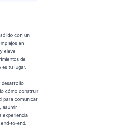
 sólido con un
omplejos en
y eleve
rimientos de
 es tu lugar.
 desarrollo
olo cómo construir
ad para comunicar
, asumir
s experiencia
 end-to-end.