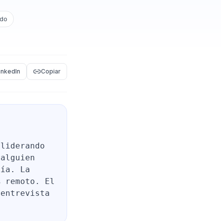
ado
inkedIn
Copiar
 liderando
 alguien
ría. La
% remoto. El
 entrevista