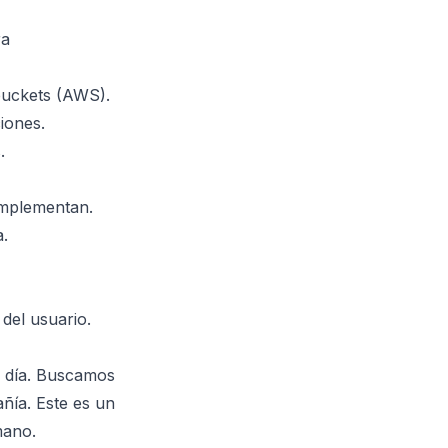
ra
buckets (AWS).
iones.
.
 implementan.
.
del usuario.
a día. Buscamos
ñía. Este es un
mano.