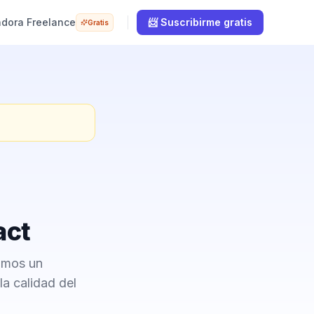
adora Freelance
📨 Suscribirme gratis
Gratis
act
camos un
a calidad del