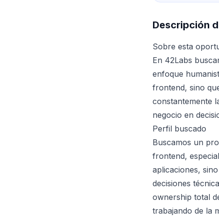
Descripción d
Sobre esta oport
En 42Labs busc
enfoque humanist
frontend, sino qu
constantemente la
negocio en decisio
Perfil buscado
Buscamos un prof
frontend, especia
aplicaciones, sin
decisiones técnic
ownership total d
trabajando de la