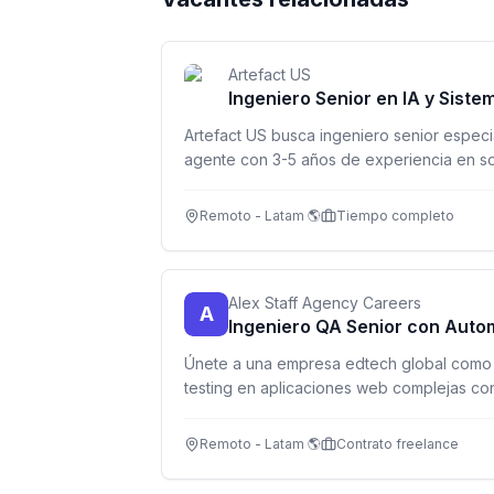
Artefact US
Ingeniero Senior en IA y Sist
Artefact US busca ingeniero senior especia
agente con 3-5 años de experiencia en s
USD 5,000/mes, requisito: inglés C1/C2.
Remoto - Latam 🌎
Tiempo completo
Alex Staff Agency Careers
A
Ingeniero QA Senior con Auto
Únete a una empresa edtech global como 
testing en aplicaciones web complejas co
con Cypress. Hasta $4,500/mes. Remoto.
Remoto - Latam 🌎
Contrato freelance