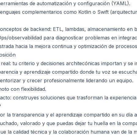
herramientas de automatización y configuración (YAML).
enguajes complementarios como Kotlin o Swift (arquitectu
conceptos de backend: ETL, lambdas, almacenamiento en 
ps/observabilidad para diagnosticar problemas en integrac
trada hacia la mejora continua y optimización de procesos
osición
real: tu criterio y decisiones architecónicas importan y se
arencia y aprendizaje compartido donde tu voz se escucha
ntorizar y crecer profesionalmente liderando un equipo.
to con flexibilidad.
cto: construyes soluciones que trasforman la experiencia 
?
r la transparencia y el aprendizaje compartido en su día 
cuchado, valorado y que puedas dejar tu huella en la compa
ue la calidad técnica y la colaboración humana van de la 