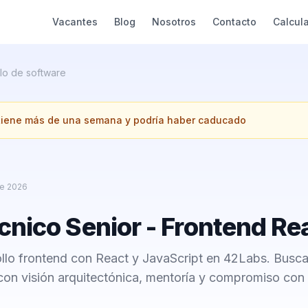
Vacantes
Blog
Nosotros
Contacto
Calcul
lo de software
 tiene más de una semana y podría haber caducado
e 2026
cnico Senior - Frontend Re
rollo frontend con React y JavaScript en 42Labs. Bus
on visión arquitectónica, mentoría y compromiso con l