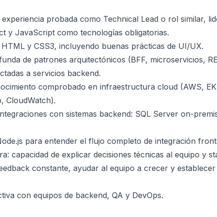
experiencia probada como Technical Lead o rol similar, li
t y JavaScript como tecnologías obligatorias.
e HTML y CSS3, incluyendo buenas prácticas de UI/UX.
unda de patrones arquitectónicos (BFF, microservicios, R
ctadas a servicios backend.
nocimiento comprobado en infraestructura cloud (AWS, EKS
b, CloudWatch).
integraciones con sistemas backend: SQL Server on-premi
ode.js para entender el flujo completo de integración fro
a: capacidad de explicar decisiones técnicas al equipo y st
feedback constante, ayudar al equipo a crecer y establecer
ctiva con equipos de backend, QA y DevOps.