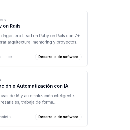
ers
 on Rails
 Ingeniero Lead en Ruby on Rails con 7+
erar arquitectura, mentoring y proyectos
 hasta $6,000/mes.
eelance
Desarrollo de software
p
ación e Automatización con IA
ivas de IA y automatización inteligente.
resariales, trabaja de forma
ectos en producción.
mpleto
Desarrollo de software