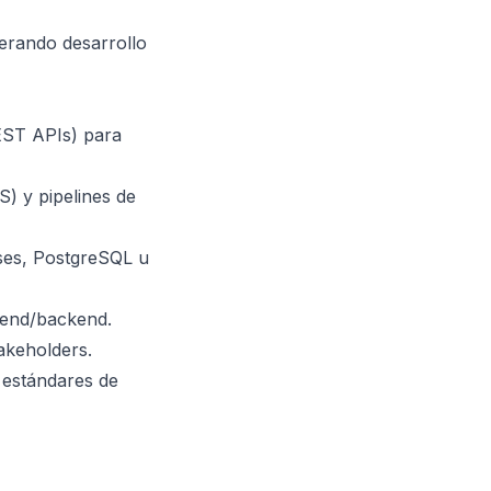
derando desarrollo
EST APIs) para
) y pipelines de
ses, PostgreSQL u
ntend/backend.
akeholders.
 estándares de