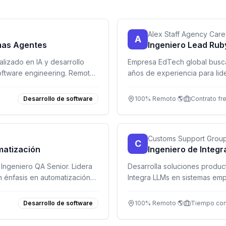
Alex Staff Agency Care
A
emas Agentes
Ingeniero Lead Ruby
lizado en IA y desarrollo
Empresa EdTech global busca
oftware engineering. Remoto,
años de experiencia para lid
técnicos complejos. Remoto,
Desarrollo de software
100% Remoto 🌎
Contrato fr
Customs Support Grou
C
matización
Ingeniero de Integr
Ingeniero QA Senior. Lidera
Desarrolla soluciones product
n énfasis en automatización
Integra LLMs en sistemas emp
independiente y ve tus proy
Desarrollo de software
100% Remoto 🌎
Tiempo co