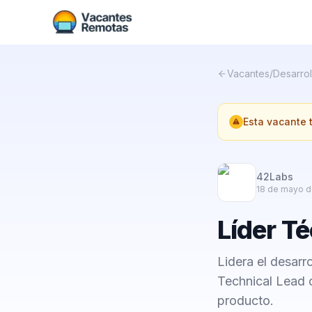
Vacantes
/
Desarrol
Esta vacante
42Labs
18 de mayo d
Líder Té
Lidera el desar
Technical Lead c
producto.