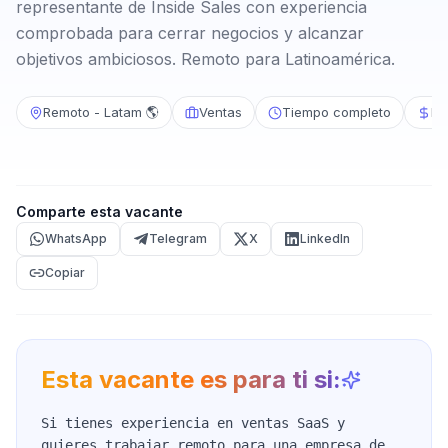
representante de Inside Sales con experiencia
comprobada para cerrar negocios y alcanzar
objetivos ambiciosos. Remoto para Latinoamérica.
Remoto - Latam 🌎
Ventas
Tiempo completo
Má
Comparte esta vacante
WhatsApp
Telegram
X
LinkedIn
Copiar
Esta vacante es para ti si:
Si tienes experiencia en ventas SaaS y
quieres trabajar remoto para una empresa de