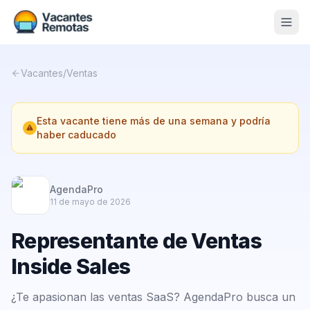
Vacantes
Vacantes
/
Ventas
Blog
Esta vacante tiene más de una semana y podría
Nosotros
haber caducado
Contacto
Calculadora Freelance
Gratis
AgendaPro
11 de mayo de 2026
📨 Suscribirme gratis al newsletter
Representante de Ventas
Inside Sales
¿Te apasionan las ventas SaaS? AgendaPro busca un