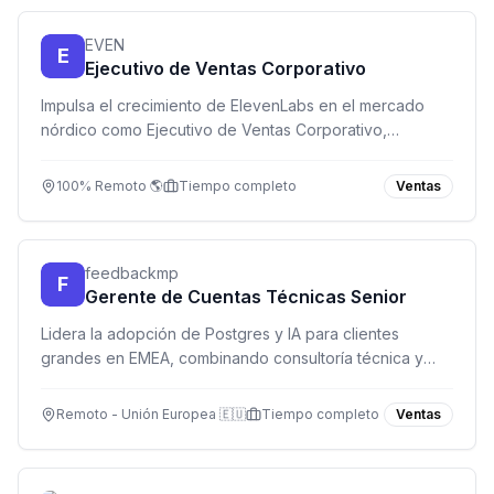
EVEN
E
Ejecutivo de Ventas Corporativo
Impulsa el crecimiento de ElevenLabs en el mercado
nórdico como Ejecutivo de Ventas Corporativo,
liderando relaciones con empresas de alto nivel y
cerrando acuerdos de alto impacto.
100% Remoto 🌎
Tiempo completo
Ventas
feedbackmp
F
Gerente de Cuentas Técnicas Senior
Lidera la adopción de Postgres y IA para clientes
grandes en EMEA, combinando consultoría técnica y
gestión de cuentas desde tu oficina remota.
Remoto - Unión Europea 🇪🇺
Tiempo completo
Ventas