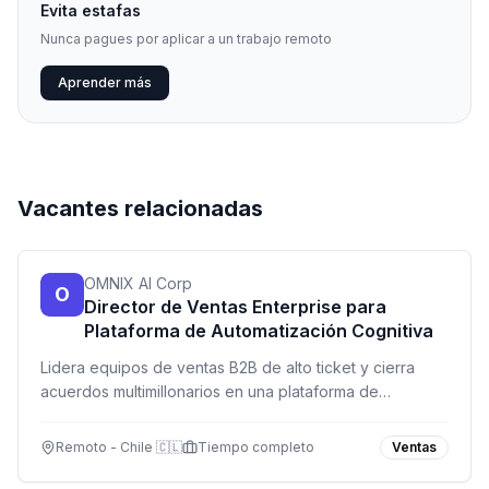
Evita estafas
Nunca pagues por aplicar a un trabajo remoto
Aprender más
Vacantes relacionadas
OMNIX AI Corp
O
Director de Ventas Enterprise para
Plataforma de Automatización Cognitiva
Lidera equipos de ventas B2B de alto ticket y cierra
acuerdos multimillonarios en una plataforma de
automatización cognitiva. Busca experiencia en startups
y dominio de MEDDPICC.
Remoto - Chile 🇨🇱
Tiempo completo
Ventas