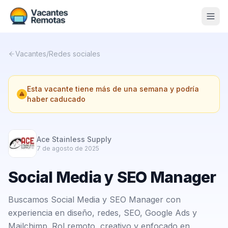
Vacantes
Vacantes
/
Redes sociales
Blog
Esta vacante tiene más de una semana y podría
Nosotros
haber caducado
Contacto
Calculadora Freelance
Gratis
Ace Stainless Supply
7 de agosto de 2025
📨 Suscribirme gratis al newsletter
Social Media y SEO Manager
Buscamos Social Media y SEO Manager con
experiencia en diseño, redes, SEO, Google Ads y
Mailchimp. Rol remoto, creativo y enfocado en