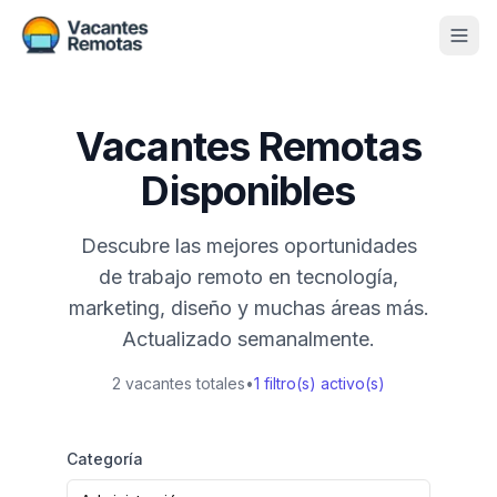
Vacantes
Vacantes Remotas
Blog
Disponibles
Nosotros
Descubre las mejores oportunidades
Contacto
de trabajo remoto en tecnología,
Calculadora Freelance
Gratis
marketing, diseño y muchas áreas más.
Actualizado semanalmente.
📨 Suscribirme gratis al newsletter
2
vacantes totales
•
1
filtro(s) activo(s)
Categoría