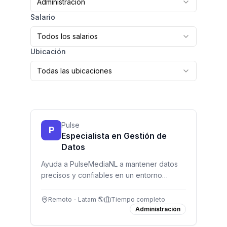
Administración
Salario
Todos los salarios
Ubicación
Todas las ubicaciones
Pulse
P
Especialista en Gestión de
Datos
Ayuda a PulseMediaNL a mantener datos
precisos y confiables en un entorno
remoto, con enfoque en calidad y
confidencialidad.
Remoto - Latam 🌎
Tiempo completo
Administración