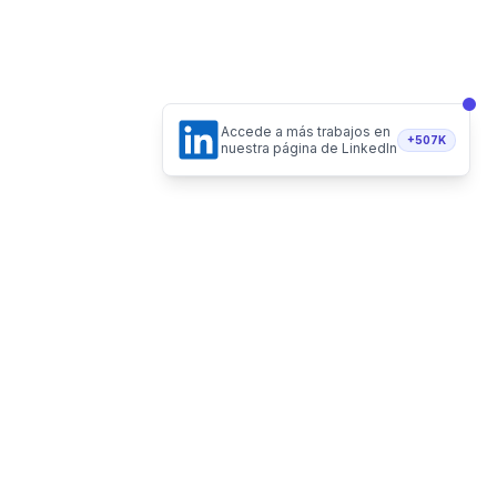
Accede a más trabajos en
+507K
nuestra página de LinkedIn
Hecho de forma 100% remota
Vacantes Remotas LLC - Delaware, USA
Recibe vacantes en tu email
Telegram
Twitter
Instagram
LinkedI
Suscribirme