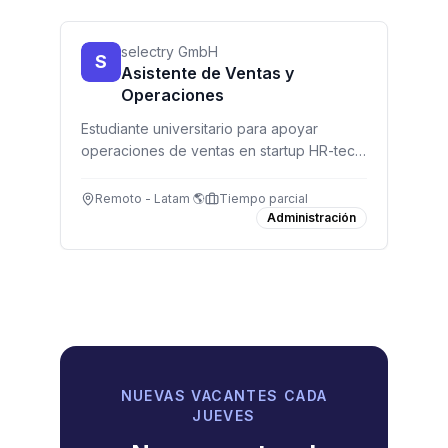
selectry GmbH
S
Asistente de Ventas y
Operaciones
Estudiante universitario para apoyar
operaciones de ventas en startup HR-tech
remota. Gestión de CRM, pipeline y datos.
Ideal para quien disfruta sistemas
Remoto - Latam 🌎
Tiempo parcial
organizados y trabaja de forma
Administración
independiente.
NUEVAS VACANTES CADA
JUEVES