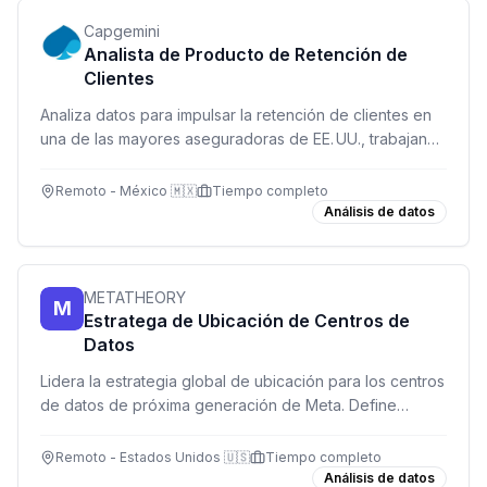
Capgemini
Analista de Producto de Retención de
Clientes
Analiza datos para impulsar la retención de clientes en
una de las mayores aseguradoras de EE. UU., trabajando
de forma remota desde México.
Remoto - México 🇲🇽
Tiempo completo
Análisis de datos
METATHEORY
M
Estratega de Ubicación de Centros de
Datos
Lidera la estrategia global de ubicación para los centros
de datos de próxima generación de Meta. Define
dónde construir la infraestructura que soporta miles de
millones de usuarios.
Remoto - Estados Unidos 🇺🇸
Tiempo completo
Análisis de datos