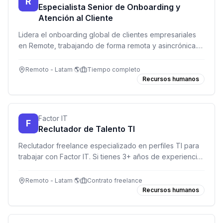
R
Especialista Senior de Onboarding y
Atención al Cliente
Lidera el onboarding global de clientes empresariales
en Remote, trabajando de forma remota y asincrónica.
Perfecto si disfrutas del servicio al cliente y entiendes
empleabilidad internacional.
Remoto - Latam 🌎
Tiempo completo
Recursos humanos
Factor IT
F
Reclutador de Talento TI
Reclutador freelance especializado en perfiles TI para
trabajar con Factor IT. Si tienes 3+ años de experiencia
reclutando en tecnología y eres orientado a resultados,
¡esta es tu oportunidad!
Remoto - Latam 🌎
Contrato freelance
Recursos humanos