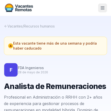
Vacantes
Vacantes
/
Recursos humanos
Blog
Esta vacante tiene más de una semana y podría
Nosotros
haber caducado
Contacto
Calculadora Freelance
Gratis
FDA Ingenieros
F
28 de mayo de 2026
📨 Suscribirme gratis al newsletter
Analista de Remuneraciones
Profesional en Administración o RRHH con 2+ años
de experiencia para gestionar procesos de
remuneraciones en modalidad híbrida. Dominio de