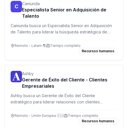
Camunda
C
Especialista Senior en Adquisición de
Talento
Camunda busca un Especialista Senior en Adquisición
de Talento para liderar la búsqueda estratégica de
talento GTM en EMEA. Rol remoto, 100% sourcing-first
con tecnología AI.
Remoto - Latam 🌎
Tiempo completo
Recursos humanos
Ashby
Gerente de Éxito del Cliente - Clientes
Empresariales
Ashby busca un Gerente de Éxito del Cliente
estratégico para liderar relaciones con clientes
empresariales complejos en la región de Europa,
impulsando adopción de producto y valor a largo plazo.
Remoto - Unión Europea 🇪🇺
Tiempo completo
Recursos humanos