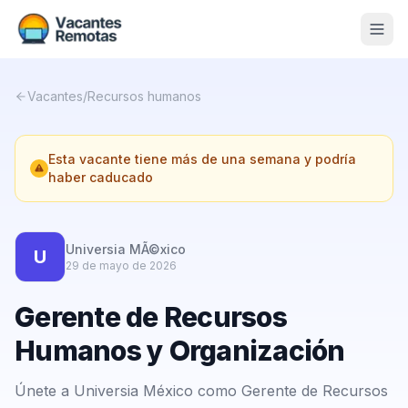
Vacantes
Vacantes
/
Recursos humanos
Blog
Esta vacante tiene más de una semana y podría
Nosotros
haber caducado
Contacto
Calculadora Freelance
Gratis
Universia MÃ©xico
U
29 de mayo de 2026
📨 Suscribirme gratis al newsletter
Gerente de Recursos
Humanos y Organización
Únete a Universia México como Gerente de Recursos