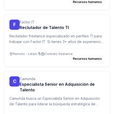
Recursos humanos
Factor IT
F
Reclutador de Talento TI
Reclutador freelance especializado en perfiles TI para
trabajar con Factor IT. Si tienes 3+ años de experiencia
reclutando en tecnología y eres orientado a resultados,
¡esta es tu oportunidad!
Remoto - Latam 🌎
Contrato freelance
Recursos humanos
Camunda
C
Especialista Senior en Adquisición de
Talento
Camunda busca un Especialista Senior en Adquisición
de Talento para liderar la búsqueda estratégica de
talento GTM en EMEA. Rol remoto, 100% sourcing-first