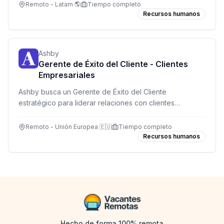
con tecnología AI.
Remoto - Latam 🌎
Tiempo completo
Recursos humanos
Ashby
Gerente de Éxito del Cliente - Clientes
Empresariales
Ashby busca un Gerente de Éxito del Cliente
estratégico para liderar relaciones con clientes
empresariales complejos en la región de Europa,
impulsando adopción de producto y valor a largo plazo.
Remoto - Unión Europea 🇪🇺
Tiempo completo
Recursos humanos
Hecho de forma 100% remota