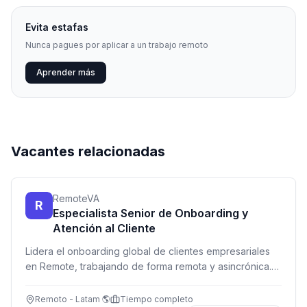
Evita estafas
Nunca pagues por aplicar a un trabajo remoto
Aprender más
Vacantes relacionadas
RemoteVA
R
Especialista Senior de Onboarding y
Atención al Cliente
Lidera el onboarding global de clientes empresariales
en Remote, trabajando de forma remota y asincrónica.
Perfecto si disfrutas del servicio al cliente y entiendes
empleabilidad internacional.
Remoto - Latam 🌎
Tiempo completo