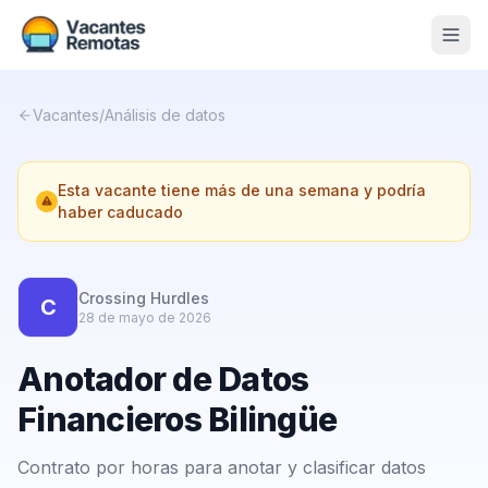
Vacantes
Vacantes
/
Análisis de datos
Blog
Esta vacante tiene más de una semana y podría
Nosotros
haber caducado
Contacto
Calculadora Freelance
Gratis
Crossing Hurdles
C
28 de mayo de 2026
📨 Suscribirme gratis al newsletter
Anotador de Datos
Financieros Bilingüe
Contrato por horas para anotar y clasificar datos