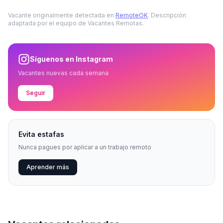
Vacante originalmente detectada en
RemoteOK
. Descripción
adaptada por el equipo de Vacantes Remotas.
Síguenos en Instagram
Vacantes nuevas cada semana
Seguir
Evita estafas
Nunca pagues por aplicar a un trabajo remoto
Aprender más