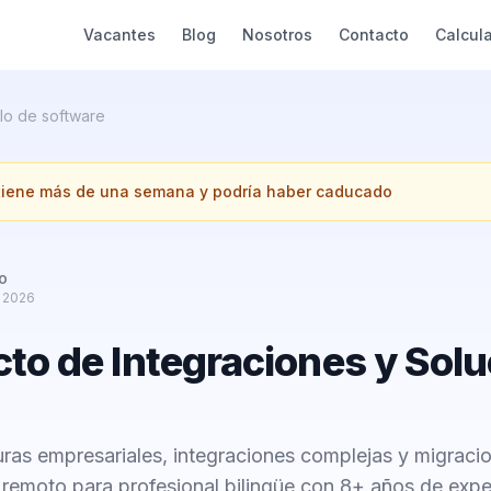
Vacantes
Blog
Nosotros
Contacto
Calcul
lo de software
 tiene más de una semana y podría haber caducado
o
e 2026
cto de Integraciones y Sol
uras empresariales, integraciones complejas y migraci
 remoto para profesional bilingüe con 8+ años de expe