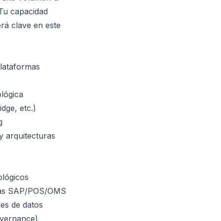
Tu capacidad
erá clave en este
plataformas
lógica
ge, etc.)
g
 arquitecturas
ológicos
temas SAP/POS/OMS
nes de datos
overnance)