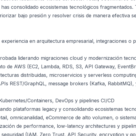
 has consolidado ecosistemas tecnológicos fragmentados. 
priorizar bajo presión y resolver crisis de manera efectiva s
experiencia en arquitectura empresarial, integraciones o 
robada liderando migraciones cloud y modernización tecno
nto de AWS (EC2, Lambda, RDS, S3, API Gateway, EventBrid
tecturas distribuidas, microservicios y serverless computin
APIs REST/GraphQL, message brokers (Kafka, RabbitMQ), y
Kubernetes/Containers, DevOps y pipelines CI/CD
nando plataformas legacy y consolidando ecosistemas tecn
tail, omnicanalidad, eCommerce de alto volumen, o sis
zación de performance, low-latency architectures y pipeli
seguridad (IAM, Zero Trust, API Security, encryption y g