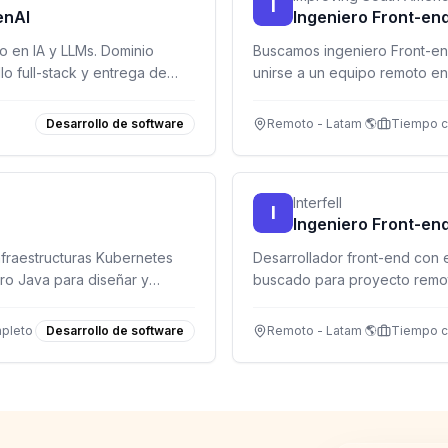
I
enAI
Ingeniero Front-en
o en IA y LLMs. Dominio
Buscamos ingeniero Front-en
o full-stack y entrega de
unirse a un equipo remoto en
C2 obligatorio.
TypeScript y RxJS obligatorio
Desarrollo de software
Remoto - Latam 🌎
Tiempo 
Interfell
I
Ingeniero Front-en
nfraestructuras Kubernetes
Desarrollador front-end con 
ro Java para diseñar y
buscado para proyecto remot
pleto
Desarrollo de software
Remoto - Latam 🌎
Tiempo 