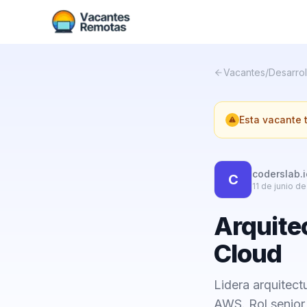
Vacantes
/
Desarrol
Esta vacante
coderslab.i
C
11 de junio d
Arquite
Cloud
Lidera arquitect
AWS. Rol senior