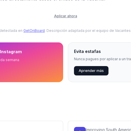
Aplicar ahora
 detectada en
GetOnBoard
. Descripción adaptada por el equipo de Vacante
Evita estafas
 Instagram
Nunca pagues por aplicar a un tr
ada semana
Aprender más
Improving South Ameri