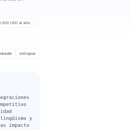
0,000 USD al año
inkedIn
Copiar
tegraciones
ompetitivo
lidad
ilingüismo y
cas impacto