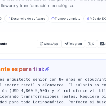
dleware y transformación tecnológica.
🌎
Desarrollo de software
Tiempo completo
Más de 10
ante
WhatsApp
Telegram
X
L
nte es para ti si:
es arquitecto senior con 8+ años en cloud/in
l sector retail o eCommerce. El salario es c
ión (USD 4,800-5,500) y el rol ofrece visibi
iderando transformaciones reales. Requiere b
dad para toda Latinoamérica. Perfecta si bus