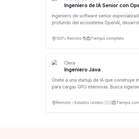
Ingeniero de IA Senior con Op
Ingeniero de software senior especializad
profundo del ecosistema OpenAI, desarroll
soluciones en producción. Inglés fluido C1/
100% Remoto 🌎
Tiempo completo
Clera
Ingeniero Java
Únete a una startup de IA que construye i
para cargas GPU intensivas. Busca ingenie
mantener servicios backend robustos.
Remoto - Estados Unidos 🇺🇸
Tiempo com