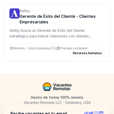
Ashby
Gerente de Éxito del Cliente - Clientes
Empresariales
Ashby busca un Gerente de Éxito del Cliente
estratégico para liderar relaciones con clientes
empresariales complejos en la región de Europa,
impulsando adopción de producto y valor a largo plazo.
Remoto - Unión Europea 🇪🇺
Tiempo completo
Recursos humanos
Hecho de forma 100% remota
Vacantes Remotas LLC - Delaware, USA
Recibe vacantes en tu email