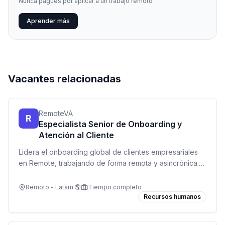
Nunca pagues por aplicar a un trabajo remoto
Aprender más
Vacantes relacionadas
RemoteVA
R
Especialista Senior de Onboarding y
Atención al Cliente
Lidera el onboarding global de clientes empresariales
en Remote, trabajando de forma remota y asincrónica.
Perfecto si disfrutas del servicio al cliente y entiendes
empleabilidad internacional.
Remoto - Latam 🌎
Tiempo completo
Recursos humanos