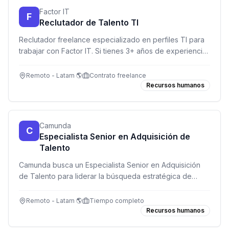
Factor IT
F
Reclutador de Talento TI
Reclutador freelance especializado en perfiles TI para
trabajar con Factor IT. Si tienes 3+ años de experiencia
reclutando en tecnología y eres orientado a resultados,
¡esta es tu oportunidad!
Remoto - Latam 🌎
Contrato freelance
Recursos humanos
Camunda
C
Especialista Senior en Adquisición de
Talento
Camunda busca un Especialista Senior en Adquisición
de Talento para liderar la búsqueda estratégica de
talento GTM en EMEA. Rol remoto, 100% sourcing-first
con tecnología AI.
Remoto - Latam 🌎
Tiempo completo
Recursos humanos