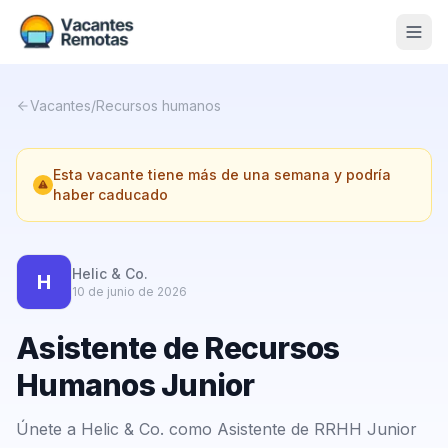
Vacantes
Vacantes
/
Recursos humanos
Blog
Esta vacante tiene más de una semana y podría
Nosotros
haber caducado
Contacto
Calculadora Freelance
Gratis
Helic & Co.
H
10 de junio de 2026
📨 Suscribirme gratis al newsletter
Asistente de Recursos
Humanos Junior
Únete a Helic & Co. como Asistente de RRHH Junior