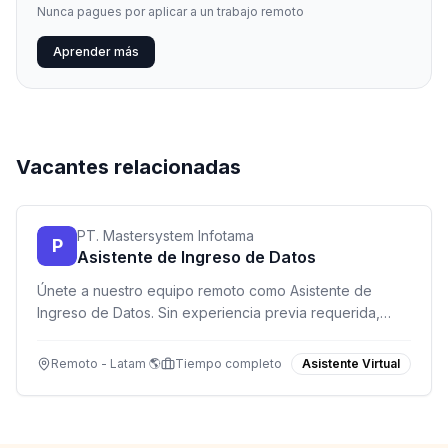
Nunca pagues por aplicar a un trabajo remoto
Aprender más
Vacantes relacionadas
PT. Mastersystem Infotama
P
Asistente de Ingreso de Datos
Únete a nuestro equipo remoto como Asistente de
Ingreso de Datos. Sin experiencia previa requerida,
formación completa incluida. Ideal para estudiantes,
recién graduados y personas en busca de flexibilidad.
Remoto - Latam 🌎
Tiempo completo
Asistente Virtual