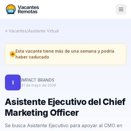
Vacantes
Vacantes
/
Asistente Virtual
Blog
Esta vacante tiene más de una semana y podría
Nosotros
haber caducado
Contacto
Calculadora Freelance
Gratis
IMPACT BRANDS
I
31 de mayo de 2026
📨 Suscribirme gratis al newsletter
Asistente Ejecutivo del Chief
Marketing Officer
Se busca Asistente Ejecutivo para apoyar al CMO en