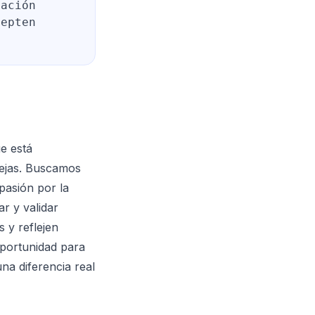
cación
cepten
e está
lejas. Buscamos
pasión por la
ar y validar
 y reflejen
oportunidad para
na diferencia real