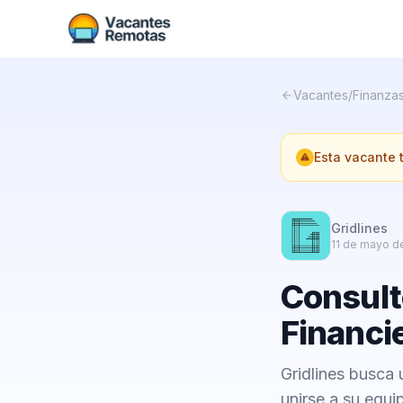
Vacantes
/
Finanza
Esta vacante
Gridlines
11 de mayo d
Consult
Financi
Gridlines busca 
unirse a su equi