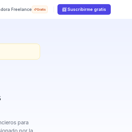
adora Freelance
📨 Suscribirme gratis
Gratis
s
ncieros para
sionado por la