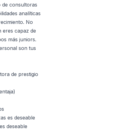
o de consultoras
idades analíticas
recimiento. No
n eres capaz de
pos más juniors.
personal son tus
tora de prestigio
entaja)
os
nzas es deseable
 es deseable