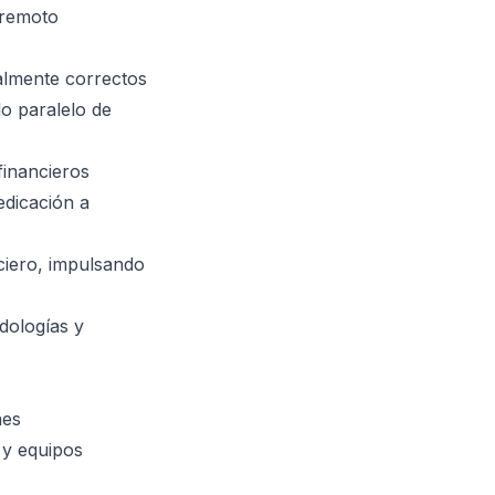
 remoto
almente correctos
o paralelo de
financieros
edicación a
ciero, impulsando
dologías y
nes
 y equipos