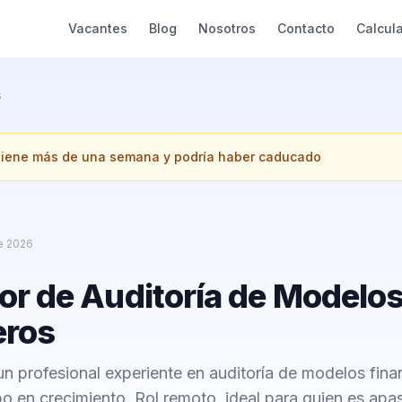
Vacantes
Blog
Nosotros
Contacto
Calcul
s
 tiene más de una semana y podría haber caducado
e 2026
or de Auditoría de Modelo
eros
un profesional experiente en auditoría de modelos fina
po en crecimiento. Rol remoto, ideal para quien es apa