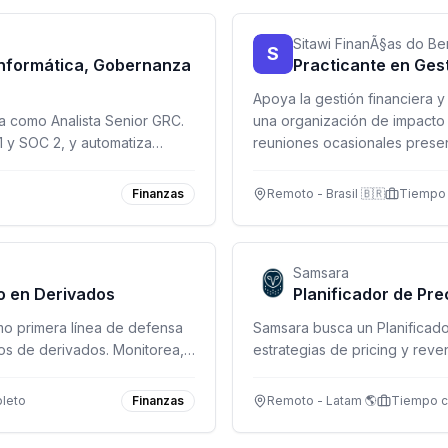
Sitawi FinanÃ§as do B
S
Informática, Gobernanza
Practicante en Gest
Apoya la gestión financiera y
 como Analista Senior GRC.
una organización de impacto
1 y SOC 2, y automatiza
reuniones ocasionales presen
na empresa de tecnología de
Finanzas
Remoto - Brasil 🇧🇷
Tiempo 
Samsara
go en Derivados
Planificador de Pre
mo primera línea de defensa
Samsara busca un Planificado
os de derivados. Monitorea,
estrategias de pricing y rev
o en tiempo real.
Canadá, México y USA (exce
leto
Finanzas
Remoto - Latam 🌎
Tiempo 