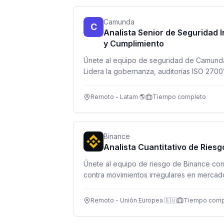
Camunda
C
Analista Senior de Seguridad 
y Cumplimiento
Únete al equipo de seguridad de Camunda
Lidera la gobernanza, auditorías ISO 2700
procesos de cumplimiento normativo en u
vanguardia.
Remoto - Latam 🌎
Tiempo completo
Binance
Analista Cuantitativo de Ries
Únete al equipo de riesgo de Binance co
contra movimientos irregulares en mercad
analiza y desarrolla herramientas de riesg
Remoto - Unión Europea 🇪🇺
Tiempo comp