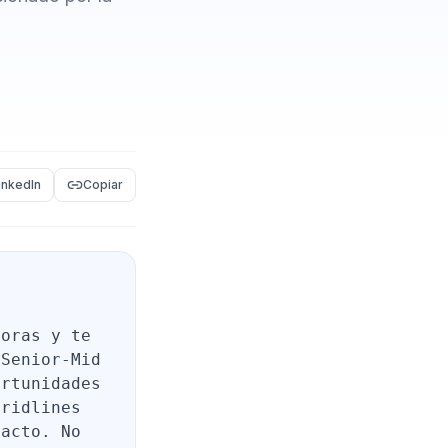
inkedIn
Copiar
toras y te
 Senior-Mid
ortunidades
Gridlines
pacto. No