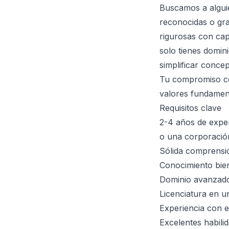
Buscamos a alguie
reconocidas o gra
rigurosas con cap
solo tienes domin
simplificar conce
Tu compromiso con
valores fundamen
Requisitos clave
2-4 años de exper
o una corporació
Sólida comprensió
Conocimiento bie
Dominio avanzado
Licenciatura en un
Experiencia con e
Excelentes habili