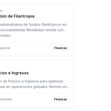
em
ión de Filantropia
 administrativa de fondos filantrópicos en
 socioambiental. Modalidad remota con
ciales.
parcial
Finanzas
cios e Ingresos
r de Precios e Ingresos para optimizar
enue en operaciones globales. Remoto en
pto SF, NYC y Washington DC).
completo
Finanzas