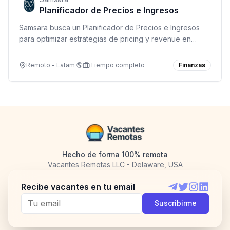
Planificador de Precios e Ingresos
Samsara busca un Planificador de Precios e Ingresos
para optimizar estrategias de pricing y revenue en
operaciones globales. Remoto en Canadá, México y
USA (excepto SF, NYC y Washington DC).
Remoto - Latam 🌎
Tiempo completo
Finanzas
Hecho de forma 100% remota
Vacantes Remotas LLC - Delaware, USA
Recibe vacantes en tu email
Telegram
Twitter
Instagram
LinkedI
Suscribirme