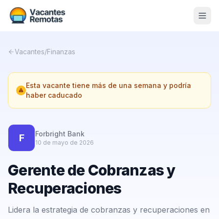
Vacantes
Vacantes
/
Finanzas
Blog
Esta vacante tiene más de una semana y podría
Nosotros
haber caducado
Contacto
Calculadora Freelance
Gratis
Forbright Bank
F
10 de mayo de 2026
📨 Suscribirme gratis al newsletter
Gerente de Cobranzas y
Recuperaciones
Lidera la estrategia de cobranzas y recuperaciones en