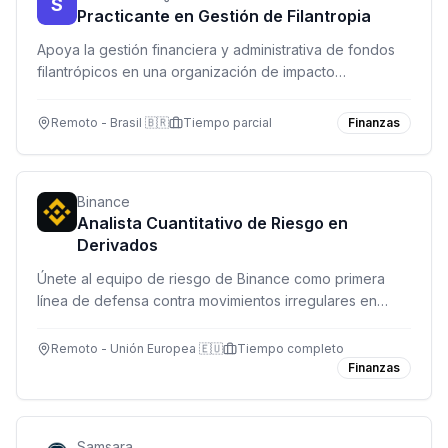
S
Practicante en Gestión de Filantropia
Apoya la gestión financiera y administrativa de fondos
filantrópicos en una organización de impacto
socioambiental. Modalidad remota con reuniones
ocasionales presenciales.
Remoto - Brasil 🇧🇷
Tiempo parcial
Finanzas
Binance
Analista Cuantitativo de Riesgo en
Derivados
Únete al equipo de riesgo de Binance como primera
línea de defensa contra movimientos irregulares en
mercados de derivados. Monitorea, analiza y desarrolla
herramientas de riesgo en tiempo real.
Remoto - Unión Europea 🇪🇺
Tiempo completo
Finanzas
Samsara