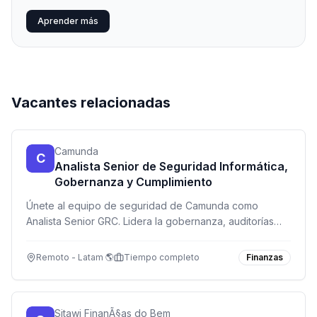
Aprender más
Vacantes relacionadas
Camunda
C
Analista Senior de Seguridad Informática,
Gobernanza y Cumplimiento
Únete al equipo de seguridad de Camunda como
Analista Senior GRC. Lidera la gobernanza, auditorías
ISO 27001 y SOC 2, y automatiza procesos de
cumplimiento normativo en una empresa de tecnología
Remoto - Latam 🌎
Tiempo completo
Finanzas
de vanguardia.
Sitawi FinanÃ§as do Bem