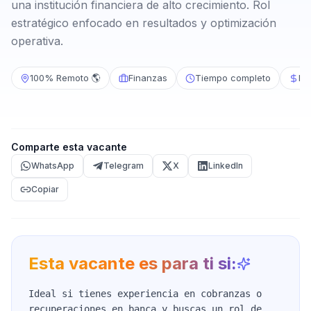
una institución financiera de alto crecimiento. Rol
estratégico enfocado en resultados y optimización
operativa.
100% Remoto 🌎
Finanzas
Tiempo completo
No
Comparte esta vacante
WhatsApp
Telegram
X
LinkedIn
Copiar
Esta vacante es para ti si:
Ideal si tienes experiencia en cobranzas o
recuperaciones en banca y buscas un rol de