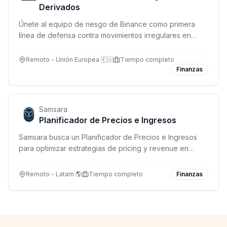
Derivados
Únete al equipo de riesgo de Binance como primera
línea de defensa contra movimientos irregulares en
mercados de derivados. Monitorea, analiza y desarrolla
herramientas de riesgo en tiempo real.
Remoto - Unión Europea 🇪🇺
Tiempo completo
Finanzas
Samsara
Planificador de Precios e Ingresos
Samsara busca un Planificador de Precios e Ingresos
para optimizar estrategias de pricing y revenue en
operaciones globales. Remoto en Canadá, México y
USA (excepto SF, NYC y Washington DC).
Remoto - Latam 🌎
Tiempo completo
Finanzas