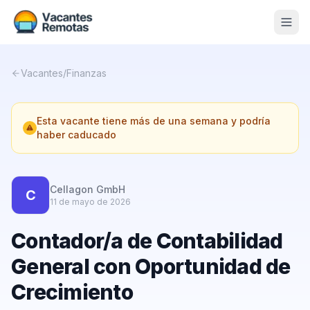
Vacantes
Vacantes
/
Finanzas
Blog
Esta vacante tiene más de una semana y podría
Nosotros
haber caducado
Contacto
Calculadora Freelance
Gratis
Cellagon GmbH
C
11 de mayo de 2026
📨 Suscribirme gratis al newsletter
Contador/a de Contabilidad
General con Oportunidad de
Crecimiento