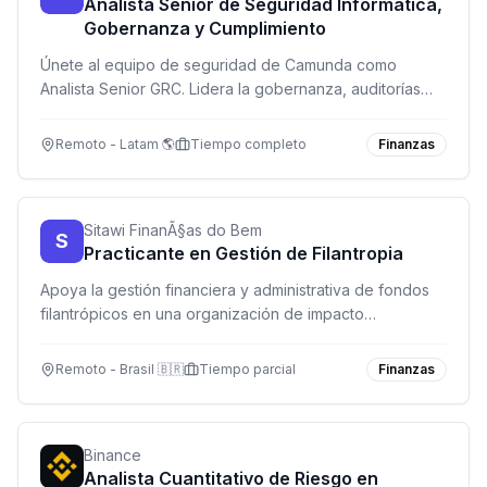
Analista Senior de Seguridad Informática,
Gobernanza y Cumplimiento
Únete al equipo de seguridad de Camunda como
Analista Senior GRC. Lidera la gobernanza, auditorías
ISO 27001 y SOC 2, y automatiza procesos de
cumplimiento normativo en una empresa de tecnología
Remoto - Latam 🌎
Tiempo completo
Finanzas
de vanguardia.
Sitawi FinanÃ§as do Bem
S
Practicante en Gestión de Filantropia
Apoya la gestión financiera y administrativa de fondos
filantrópicos en una organización de impacto
socioambiental. Modalidad remota con reuniones
ocasionales presenciales.
Remoto - Brasil 🇧🇷
Tiempo parcial
Finanzas
Binance
Analista Cuantitativo de Riesgo en