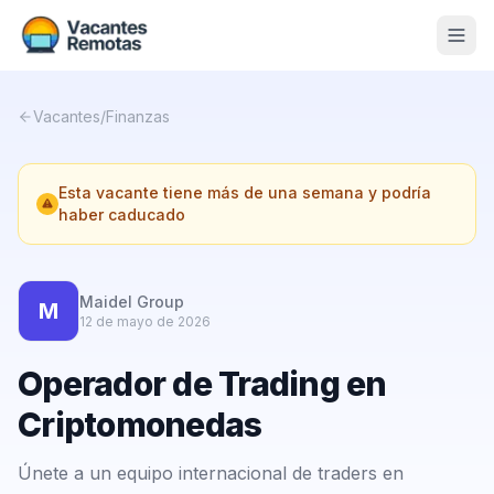
Vacantes
Vacantes
/
Finanzas
Blog
Esta vacante tiene más de una semana y podría
Nosotros
haber caducado
Contacto
Calculadora Freelance
Gratis
Maidel Group
M
12 de mayo de 2026
📨 Suscribirme gratis al newsletter
Operador de Trading en
Criptomonedas
Únete a un equipo internacional de traders en