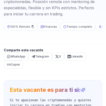
criptomonedas. Posición remota con mentoring de
especialistas, flexible y sin KPIs estrictos. Perfecto
para iniciar tu carrera en trading.
100% Remoto 🌎
Finanzas
Tiempo completo
50
Comparte esta vacante
WhatsApp
Telegram
X
LinkedIn
Copiar
Esta vacante es para ti si:
Si te apasionan las criptomonedas y quieres
iniciar tu carrera en trading con mentoring