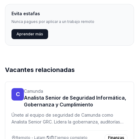
Evita estafas
Nunca pagues por aplicar a un trabajo remoto
Aprender más
Vacantes relacionadas
Camunda
C
Analista Senior de Seguridad Informática,
Gobernanza y Cumplimiento
Únete al equipo de seguridad de Camunda como
Analista Senior GRC. Lidera la gobernanza, auditorías
ISO 27001 y SOC 2, y automatiza procesos de
cumplimiento normativo en una empresa de tecnología
Remoto - Latam 🌎
Tiempo completo
Finanzas