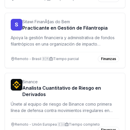
de vanguardia.
Sitawi FinanÃ§as do Bem
S
Practicante en Gestión de Filantropia
Apoya la gestión financiera y administrativa de fondos
filantrópicos en una organización de impacto
socioambiental. Modalidad remota con reuniones
ocasionales presenciales.
Remoto - Brasil 🇧🇷
Tiempo parcial
Finanzas
Binance
Analista Cuantitativo de Riesgo en
Derivados
Únete al equipo de riesgo de Binance como primera
línea de defensa contra movimientos irregulares en
mercados de derivados. Monitorea, analiza y desarrolla
herramientas de riesgo en tiempo real.
Remoto - Unión Europea 🇪🇺
Tiempo completo
Finanzas