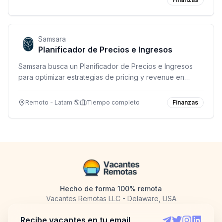
Samsara
Planificador de Precios e Ingresos
Samsara busca un Planificador de Precios e Ingresos
para optimizar estrategias de pricing y revenue en
operaciones globales. Remoto en Canadá, México y
USA (excepto SF, NYC y Washington DC).
Remoto - Latam 🌎
Tiempo completo
Finanzas
Hecho de forma 100% remota
Vacantes Remotas LLC - Delaware, USA
Recibe vacantes en tu email