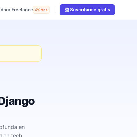
adora Freelance
📨 Suscribirme gratis
Gratis
 Django
rofunda en
d en tech