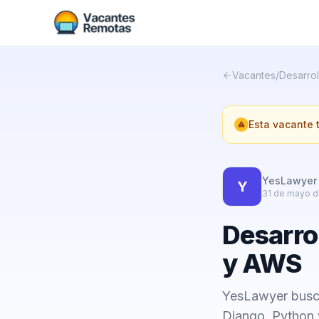
Vacantes
/
Desarrol
Esta vacante
YesLawyer
Y
31 de mayo d
Desarro
y AWS
YesLawyer busca
Django, Python 