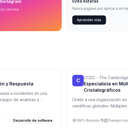
Evita estafas
 Instagram
Nunca pagues por aplicar a un tr
ada semana
Aprender más
CCDC - The Cambridge 
C
ión y Respuesta
Especialista en Múl
Cristalográficos
puesta a incidentes en una
equipo de analistas y
Únete a una organización sin
científicas globales. Múltiple
soporte, finanzas y más. Tra
Desarrollo de software
100% Remoto 🌎
Tiempo co