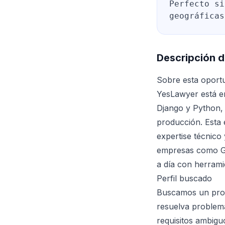
Perfecto si
geográficas
Descripción d
Sobre esta oport
YesLawyer está e
Django y Python, 
producción. Esta 
expertise técnico
empresas como Go
a día con herramie
Perfil buscado
Buscamos un profe
resuelva problema
requisitos ambigu