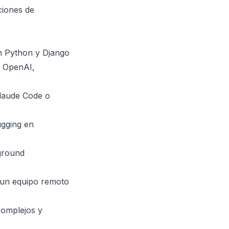
ciones de
en Python y Django
, OpenAI,
Claude Code o
ugging en
ground
n un equipo remoto
complejos y