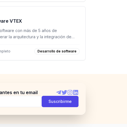
tware VTEX
oftware con más de 5 años de
rar la arquitectura y la integración de
n entorno remoto.
mpleto
Desarrollo de software
antes en tu email
Telegram
Twitter
Instagram
LinkedIn
Suscribirme