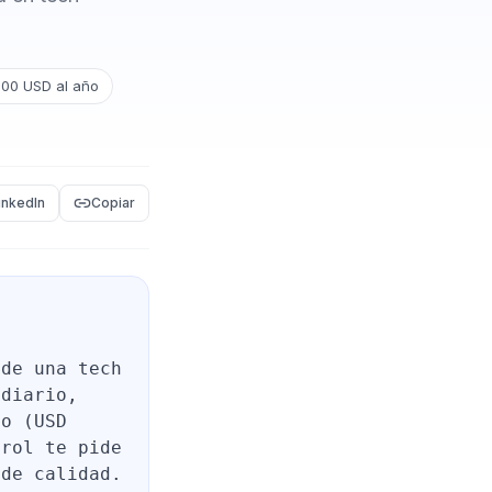
000 USD al año
inkedIn
Copiar
 de una tech
 diario,
vo (USD
 rol te pide
 de calidad.