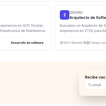
2BRAINS
2
Arquitecto de Sof
xperiencia en GCP, Docker,
Buscamos un Arquitecto de S
fraestructura de RiskAmerica.
experiencia en VTEX para lide
soluciones e-commerce en u
Desarrollo de software
100% Remoto 🌎
Tiempo co
Recibe vac