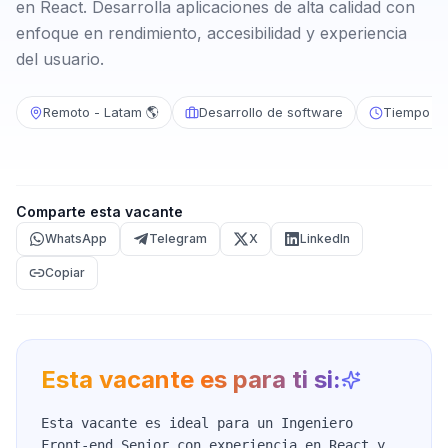
en React. Desarrolla aplicaciones de alta calidad con
enfoque en rendimiento, accesibilidad y experiencia
del usuario.
Remoto - Latam 🌎
Desarrollo de software
Tiempo c
Comparte esta vacante
WhatsApp
Telegram
X
LinkedIn
Copiar
Esta vacante es para ti si:
Esta vacante es ideal para un Ingeniero
Front-end Senior con experiencia en React y