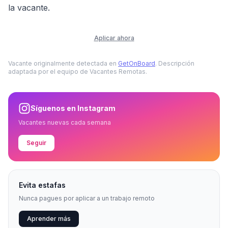
la vacante.
Aplicar ahora
Vacante originalmente detectada en
GetOnBoard
. Descripción
adaptada por el equipo de Vacantes Remotas.
Síguenos en Instagram
Vacantes nuevas cada semana
Seguir
Evita estafas
Nunca pagues por aplicar a un trabajo remoto
Aprender más