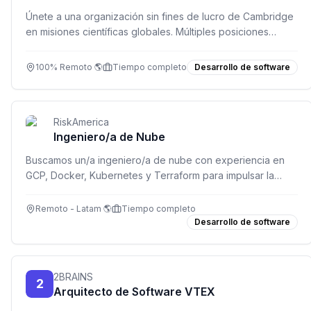
Únete a una organización sin fines de lucro de Cambridge
en misiones científicas globales. Múltiples posiciones
abiertas en desarrollo, soporte, finanzas y más. Trabajo
100% remoto.
100% Remoto 🌎
Tiempo completo
Desarrollo de software
RiskAmerica
Ingeniero/a de Nube
Buscamos un/a ingeniero/a de nube con experiencia en
GCP, Docker, Kubernetes y Terraform para impulsar la
infraestructura de RiskAmerica.
Remoto - Latam 🌎
Tiempo completo
Desarrollo de software
2BRAINS
2
Arquitecto de Software VTEX