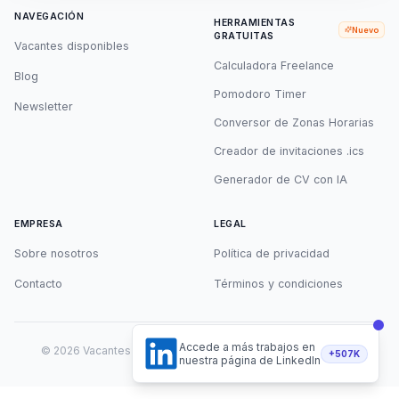
NAVEGACIÓN
HERRAMIENTAS
Nuevo
GRATUITAS
Vacantes disponibles
Calculadora Freelance
Blog
Pomodoro Timer
Newsletter
Conversor de Zonas Horarias
Creador de invitaciones .ics
Generador de CV con IA
EMPRESA
LEGAL
Sobre nosotros
Política de privacidad
Contacto
Términos y condiciones
Accede a más trabajos en
©
2026
Vacantes Remotas. Todos los derechos reservados.
+507K
nuestra página de LinkedIn