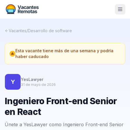
Vacantes
Vacantes
/
Desarrollo de software
Blog
Esta vacante tiene más de una semana y podría
Nosotros
haber caducado
Contacto
Calculadora Freelance
Gratis
YesLawyer
Y
31 de mayo de 2026
📨 Suscribirme gratis al newsletter
Ingeniero Front-end Senior
en React
Únete a YesLawyer como Ingeniero Front-end Senior