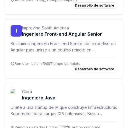
Desarrollo de software
Improving South America
I
Ingeniero Front-end Angular Senior
Buscamos ingeniero Front-end Senior con expertise en
Angular para unirse a un equipo remoto en
Latinoamérica. +6 años de experiencia, TypeScript y
RxJS obligatorio.
Remoto - Latam 🌎
Tiempo completo
Desarrollo de software
Clera
Ingeniero Java
Únete a una startup de IA que construye infraestructuras
Kubernetes para cargas GPU intensivas. Busca
ingeniero Java para diseñar y mantener servicios
backend robustos.
Remoto - Estados Unidos 🇺🇸
Tiempo completo