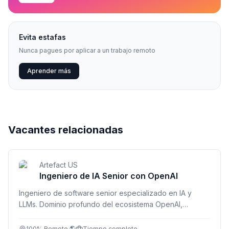
Evita estafas
Nunca pagues por aplicar a un trabajo remoto
Aprender más
Vacantes relacionadas
Artefact US
Ingeniero de IA Senior con OpenAI
Ingeniero de software senior especializado en IA y
LLMs. Dominio profundo del ecosistema OpenAI,
desarrollo full-stack y entrega de soluciones en
producción. Inglés fluido C1/C2 obligatorio.
100% Remoto 🌎
Tiempo completo