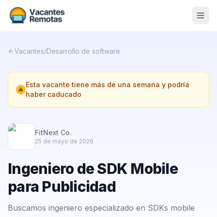
Vacantes
Vacantes
/
Desarrollo de software
Blog
Esta vacante tiene más de una semana y podría
Nosotros
haber caducado
Contacto
Calculadora Freelance
Gratis
FitNext Co.
25 de mayo de 2026
📨 Suscribirme gratis al newsletter
Ingeniero de SDK Mobile
para Publicidad
Buscamos ingeniero especializado en SDKs mobile