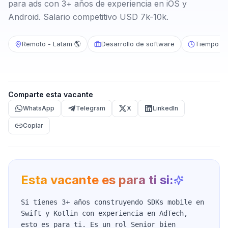
para ads con 3+ años de experiencia en iOS y
Android. Salario competitivo USD 7k-10k.
Remoto - Latam 🌎
Desarrollo de software
Tiempo c
Comparte esta vacante
WhatsApp
Telegram
X
LinkedIn
Copiar
Esta vacante es para ti si:
Si tienes 3+ años construyendo SDKs mobile en
Swift y Kotlin con experiencia en AdTech,
esto es para ti. Es un rol Senior bien