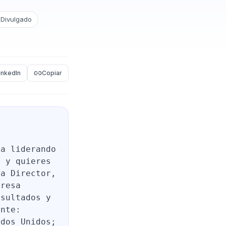
 Divulgado
inkedIn
Copiar
ia liderando
o y quieres
ra Director,
presa
esultados y
ante:
ados Unidos;