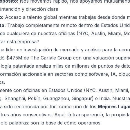
opósito:
Nos movemos rápido, nos apoyamos mutuament
intención y dirección clara
o:
Acceso a talento global mientras trabajas desde donde mej
ta:
Trabajo completamente remoto dentro de Estados Unido
de cualquiera de nuestras oficinas (NYC, Austin, Miami, M
rar esta empresa?
rma líder en investigación de mercado y análisis para la eco
ó $475M de The Carlyle Group con una valuación superi
ología patentada analiza miles de millones de puntos de dato
nformación accionable en sectores como software, IA, clo
os.
ente con oficinas en Estados Unidos (NYC, Austin, Miami,
 Shanghái, Pekín, Guangzhou, Singapur) e India. Nuestra
ha sido reconocida por
Inc.
como uno de los
Mejores Luga
tres años consecutivos. Aquí, la transparencia, la propieda
solo palabras: son la base de cómo operamos.