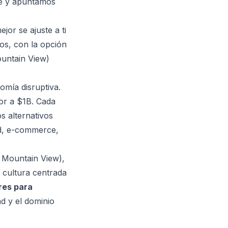
e y apuntamos
or se ajuste a ti
s, con la opción
ountain View)
nomía disruptiva.
or a $1B. Cada
s alternativos
ud, e-commerce,
 Mountain View),
 cultura centrada
res para
d y el dominio