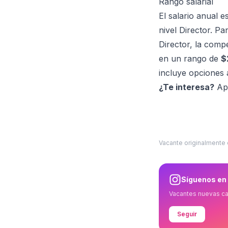
Rango salarial
El salario anual e
nivel Director. P
Director, la comp
en un rango de
$
incluye opciones 
¿Te interesa?
Apl
Vacante originalmente
Síguenos en
Vacantes nuevas c
Seguir