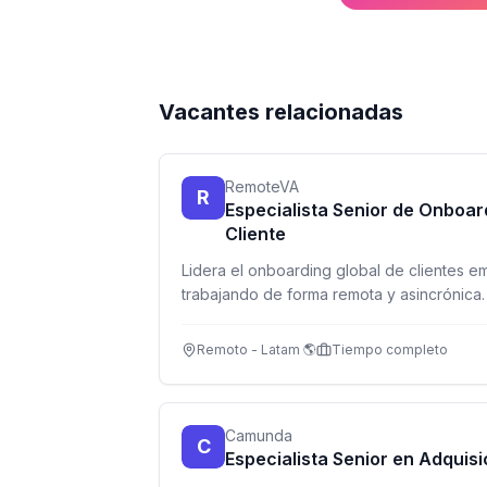
Vacantes relacionadas
RemoteVA
R
Especialista Senior de Onboar
Cliente
Lidera el onboarding global de clientes e
trabajando de forma remota y asincrónica. 
servicio al cliente y entiendes empleabilid
Remoto - Latam 🌎
Tiempo completo
Camunda
C
Especialista Senior en Adquisi