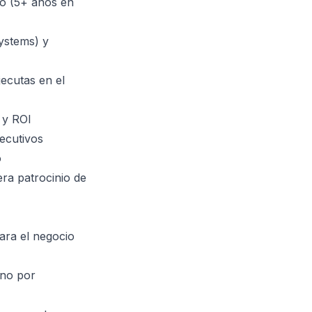
to (5+ años en
ystems) y
jecutas en el
 y ROI
jecutivos
o
era patrocinio de
ara el negocio
 no por