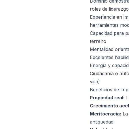
Dominio demostra
roles de liderazgo
Experiencia en im
herramientas mode
Capacidad para pa
terreno
Mentalidad orient
Excelentes habili
Energía y capaci
Ciudadanía o auto
visa)
Beneficios de la p
Propiedad real:
L
Crecimiento ace
Meritocracia:
La 
antigüedad