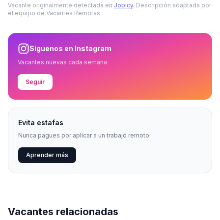
Vacante originalmente detectada en
Jobicy
. Descripción adaptada por
el equipo de Vacantes Remotas.
Síguenos en Instagram
Vacantes nuevas cada semana
Seguir
Evita estafas
Nunca pagues por aplicar a un trabajo remoto
Aprender más
Vacantes relacionadas