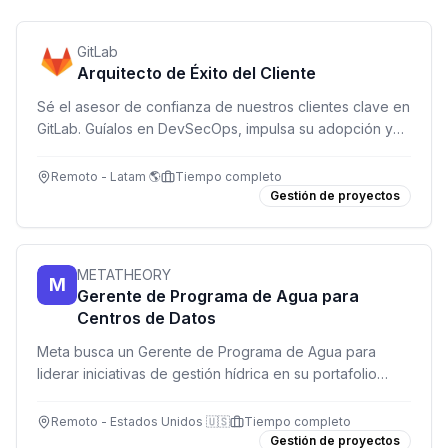
GitLab
Arquitecto de Éxito del Cliente
Sé el asesor de confianza de nuestros clientes clave en
GitLab. Guíalos en DevSecOps, impulsa su adopción y
crecimiento desde una posición remota en toda
Latinoamérica.
Remoto - Latam 🌎
Tiempo completo
Gestión de proyectos
METATHEORY
M
Gerente de Programa de Agua para
Centros de Datos
Meta busca un Gerente de Programa de Agua para
liderar iniciativas de gestión hídrica en su portafolio
global de centros de datos. Rol estratégico con alcance
internacional.
Remoto - Estados Unidos 🇺🇸
Tiempo completo
Gestión de proyectos