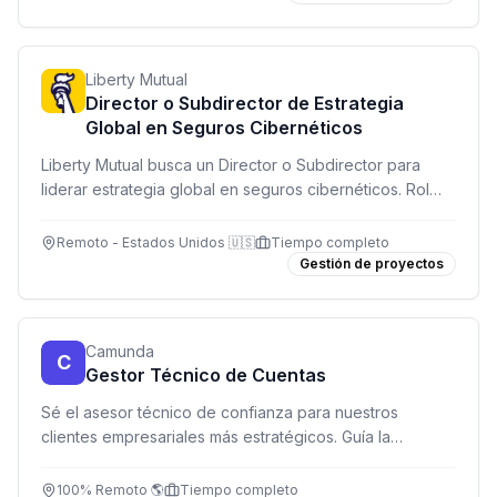
Liberty Mutual
Director o Subdirector de Estrategia
Global en Seguros Cibernéticos
Liberty Mutual busca un Director o Subdirector para
liderar estrategia global en seguros cibernéticos. Rol
híbrido con gestión de proyectos complejos y
alineación estratégica internacional.
Remoto - Estados Unidos 🇺🇸
Tiempo completo
Gestión de proyectos
Camunda
C
Gestor Técnico de Cuentas
Sé el asesor técnico de confianza para nuestros
clientes empresariales más estratégicos. Guía la
adopción de nuestra plataforma de orquestación de
procesos y genera impacto medible.
100% Remoto 🌎
Tiempo completo