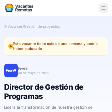
Vacantes
Vacantes
/
Gestión de proyectos
Blog
Esta vacante tiene más de una semana y podría
Nosotros
haber caducado
Contacto
Calculadora Freelance
Gratis
Five9
30 de mayo de 2026
📨 Suscribirme gratis al newsletter
Director de Gestión de
Programas
Lidera la transformación de nuestra gestión de