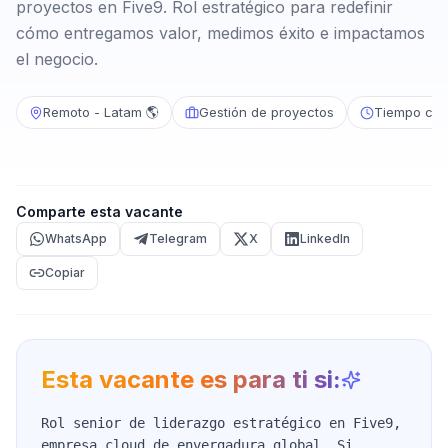
proyectos en Five9. Rol estratégico para redefinir
cómo entregamos valor, medimos éxito e impactamos
el negocio.
Remoto - Latam 🌎
Gestión de proyectos
Tiempo com
Comparte esta vacante
WhatsApp
Telegram
X
LinkedIn
Copiar
Esta vacante es para ti si:
Rol senior de liderazgo estratégico en Five9,
empresa cloud de envergadura global. Si