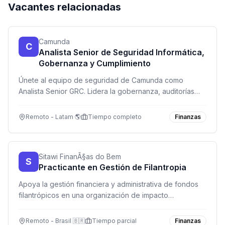
Vacantes relacionadas
Camunda
C
Analista Senior de Seguridad Informática,
Gobernanza y Cumplimiento
Únete al equipo de seguridad de Camunda como
Analista Senior GRC. Lidera la gobernanza, auditorías
ISO 27001 y SOC 2, y automatiza procesos de
cumplimiento normativo en una empresa de tecnología
Remoto - Latam 🌎
Tiempo completo
Finanzas
de vanguardia.
Sitawi FinanÃ§as do Bem
S
Practicante en Gestión de Filantropia
Apoya la gestión financiera y administrativa de fondos
filantrópicos en una organización de impacto
socioambiental. Modalidad remota con reuniones
ocasionales presenciales.
Remoto - Brasil 🇧🇷
Tiempo parcial
Finanzas