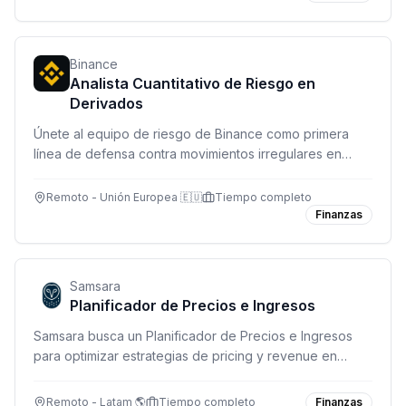
Binance
Analista Cuantitativo de Riesgo en
Derivados
Únete al equipo de riesgo de Binance como primera
línea de defensa contra movimientos irregulares en
mercados de derivados. Monitorea, analiza y desarrolla
herramientas de riesgo en tiempo real.
Remoto - Unión Europea 🇪🇺
Tiempo completo
Finanzas
Samsara
Planificador de Precios e Ingresos
Samsara busca un Planificador de Precios e Ingresos
para optimizar estrategias de pricing y revenue en
operaciones globales. Remoto en Canadá, México y
USA (excepto SF, NYC y Washington DC).
Remoto - Latam 🌎
Tiempo completo
Finanzas