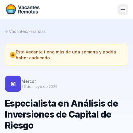
Vacantes
Vacantes
/
Finanzas
Blog
Esta vacante tiene más de una semana y podría
Nosotros
haber caducado
Contacto
Calculadora Freelance
Gratis
Mercor
M
23 de mayo de 2026
📨 Suscribirme gratis al newsletter
Especialista en Análisis de
Inversiones de Capital de
Riesgo