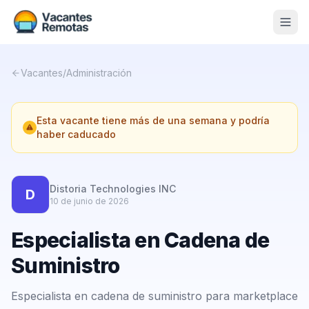
Vacantes
Vacantes
/
Administración
Blog
Esta vacante tiene más de una semana y podría
Nosotros
haber caducado
Contacto
Calculadora Freelance
Gratis
Distoria Technologies INC
D
10 de junio de 2026
📨 Suscribirme gratis al newsletter
Especialista en Cadena de
Suministro
Especialista en cadena de suministro para marketplace