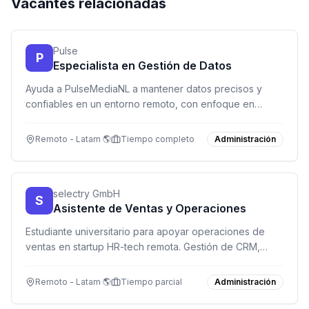
Vacantes relacionadas
Pulse
P
Especialista en Gestión de Datos
Ayuda a PulseMediaNL a mantener datos precisos y
confiables en un entorno remoto, con enfoque en
calidad y confidencialidad.
Remoto - Latam 🌎
Tiempo completo
Administración
selectry GmbH
S
Asistente de Ventas y Operaciones
Estudiante universitario para apoyar operaciones de
ventas en startup HR-tech remota. Gestión de CRM,
pipeline y datos. Ideal para quien disfruta sistemas
organizados y trabaja de forma independiente.
Remoto - Latam 🌎
Tiempo parcial
Administración