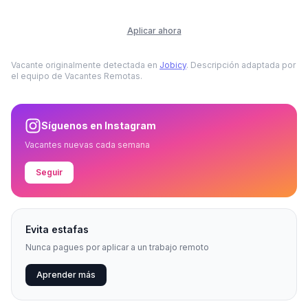
Aplicar ahora
Vacante originalmente detectada en
Jobicy
. Descripción adaptada por
el equipo de Vacantes Remotas.
Síguenos en Instagram
Vacantes nuevas cada semana
Seguir
Evita estafas
Nunca pagues por aplicar a un trabajo remoto
Aprender más