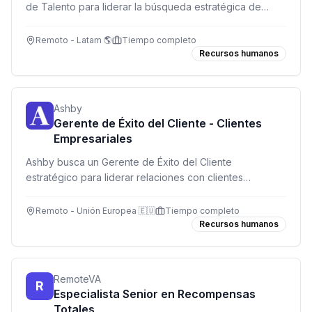
de Talento para liderar la búsqueda estratégica de
talento GTM en EMEA. Rol remoto, 100% sourcing-first
con tecnología AI.
Remoto - Latam 🌎
Tiempo completo
Recursos humanos
Ashby
Gerente de Éxito del Cliente - Clientes
Empresariales
Ashby busca un Gerente de Éxito del Cliente
estratégico para liderar relaciones con clientes
empresariales complejos en la región de Europa,
impulsando adopción de producto y valor a largo plazo.
Remoto - Unión Europea 🇪🇺
Tiempo completo
Recursos humanos
RemoteVA
R
Especialista Senior en Recompensas
Totales