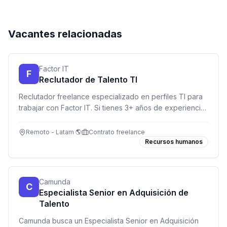
Vacantes relacionadas
Factor IT
F
Reclutador de Talento TI
Reclutador freelance especializado en perfiles TI para
trabajar con Factor IT. Si tienes 3+ años de experiencia
reclutando en tecnología y eres orientado a resultados,
¡esta es tu oportunidad!
Remoto - Latam 🌎
Contrato freelance
Recursos humanos
Camunda
C
Especialista Senior en Adquisición de
Talento
Camunda busca un Especialista Senior en Adquisición