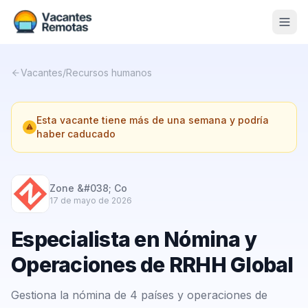
Vacantes
Vacantes
/
Recursos humanos
Blog
Esta vacante tiene más de una semana y podría
Nosotros
haber caducado
Contacto
Calculadora Freelance
Gratis
Zone &#038; Co
17 de mayo de 2026
📨 Suscribirme gratis al newsletter
Especialista en Nómina y
Operaciones de RRHH Global
Gestiona la nómina de 4 países y operaciones de