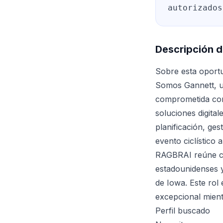
autorizados
Descripción d
Sobre esta oport
Somos Gannett, un
comprometida con
soluciones digita
planificación, ge
evento ciclístico
RAGBRAI reúne cad
estadounidenses y
de Iowa. Este rol
excepcional mient
Perfil buscado