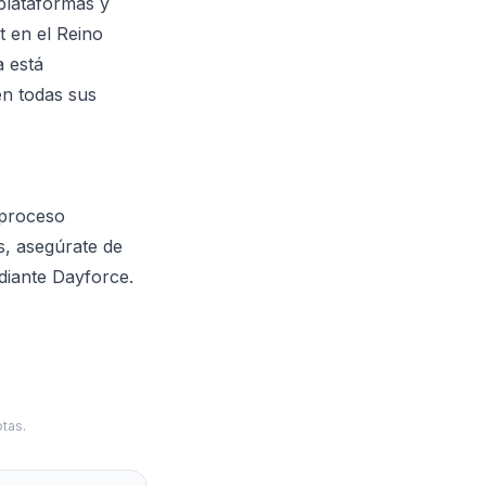
plataformas y
 en el Reino
a está
en todas sus
 proceso
s, asegúrate de
diante Dayforce.
tas.