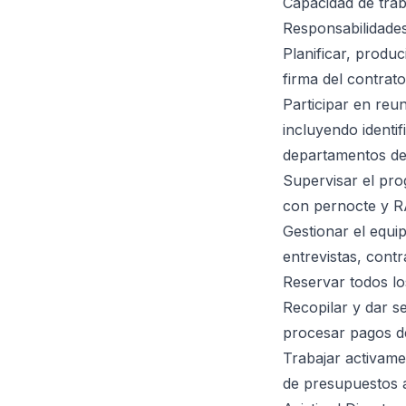
Capacidad de trab
Responsabilidades
Planificar, produ
firma del contrato
Participar en reun
incluyendo identi
departamentos de
Supervisar el pro
con pernocte y 
Gestionar el equi
entrevistas, cont
Reservar todos lo
Recopilar y dar s
procesar pagos 
Trabajar activam
de presupuestos 