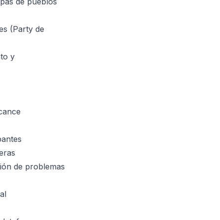
apas de pueblos
es (Party de
to y
lcance
pantes
eras
ción de problemas
al