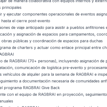
ajar de manera colaborativa con equipos internos y exter
 principales
cir y ejecutar componentes operacionales de eventos asign
 hasta el cierre post-evento
iones de viaje anticipado para asistir a pueblos anfitriones
ficación y asignación de espacios para campamentos, coor
 obras públicas y coordinación de espacios para duchas
grama de charters y actuar como enlace principal entre ch
RAGBRAI
po de RAGBRAI (70+ personas), incluyendo asignación de p
ratación, comunicación de logística pre-evento y procesam
s vehículos de alquiler para la semana de RAGBRAI e inspe
eguimiento a documentación necesaria de comunidades anfi
del programa RAGBRAI Give Back
ente con el equipo de RAGBRAI en proyección, seguimiento
anuales