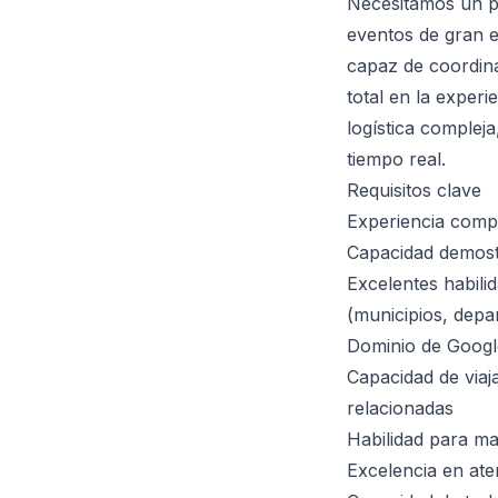
Necesitamos un pr
eventos de gran e
capaz de coordina
total en la experi
logística complej
tiempo real.
Requisitos clave
Experiencia compr
Capacidad demost
Excelentes habili
(municipios, depa
Dominio de Google
Capacidad de viaj
relacionadas
Habilidad para m
Excelencia en ate