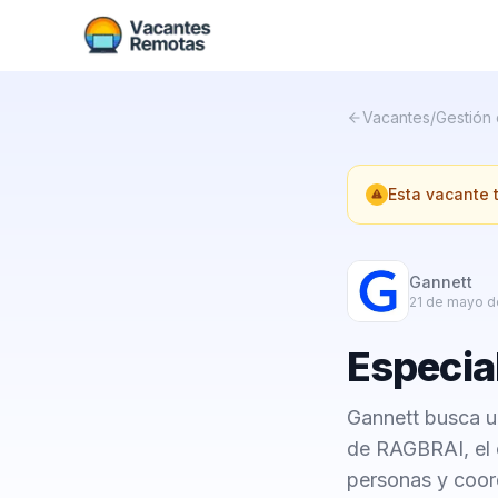
Vacantes
/
Gestión
Esta vacante
Gannett
21 de mayo d
Especia
Gannett busca un
de RAGBRAI, el 
personas y coor