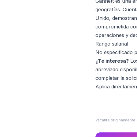
Gannett es una em
geografías. Cuen
Unido, demostrand
comprometida con 
operaciones y dec
Rango salarial
No especificado p
¿Te interesa?
Los
abreviado disponi
completar la soli
Aplica directamen
Vacante originalmente