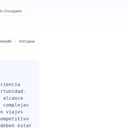
No Divulgado
inkedIn
Copiar
eriencia
ortunidad.
n alcance
s complejas
on viajes
competitivo
 deben estar