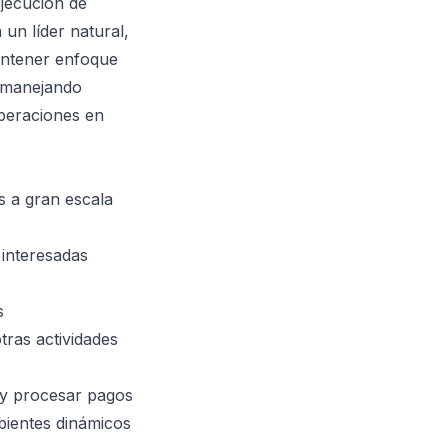
ejecución de
un líder natural,
antener enfoque
a manejando
operaciones en
s a gran escala
 interesadas
s
tras actividades
 y procesar pagos
mbientes dinámicos