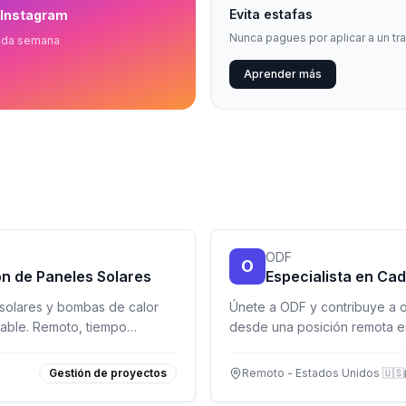
Evita estafas
 Instagram
Nunca pagues por aplicar a un tr
ada semana
Aprender más
ODF
O
ón de Paneles Solares
Especialista en Ca
 solares y bombas de calor
Únete a ODF y contribuye a o
able. Remoto, tiempo
desde una posición remota e
Gestión de proyectos
Remoto - Estados Unidos 🇺🇸