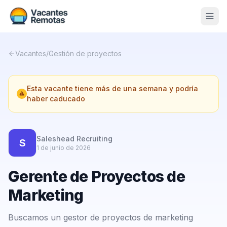
Vacantes
Vacantes
/
Gestión de proyectos
Blog
Esta vacante tiene más de una semana y podría
Nosotros
haber caducado
Contacto
Calculadora Freelance
Gratis
Saleshead Recruiting
S
1 de junio de 2026
📨 Suscribirme gratis al newsletter
Gerente de Proyectos de
Marketing
Buscamos un gestor de proyectos de marketing