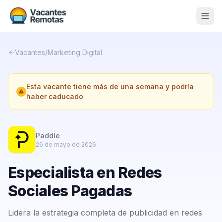
Vacantes
Vacantes
/
Marketing Digital
Blog
Esta vacante tiene más de una semana y podría
Nosotros
haber caducado
Contacto
Calculadora Freelance
Gratis
Paddle
26 de mayo de 2026
📨 Suscribirme gratis al newsletter
Especialista en Redes
Sociales Pagadas
Lidera la estrategia completa de publicidad en redes