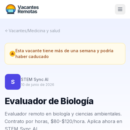
Vacantes
Vacantes
/
Medicina y salud
Blog
Esta vacante tiene más de una semana y podría
Nosotros
haber caducado
Contacto
Calculadora Freelance
Gratis
STEM Sync AI
S
10 de junio de 2026
📨 Suscribirme gratis al newsletter
Evaluador de Biología
Evaluador remoto en biología y ciencias ambientales.
Contrato por horas, $80-$120/hora. Aplica ahora en
STEM Sync AI.