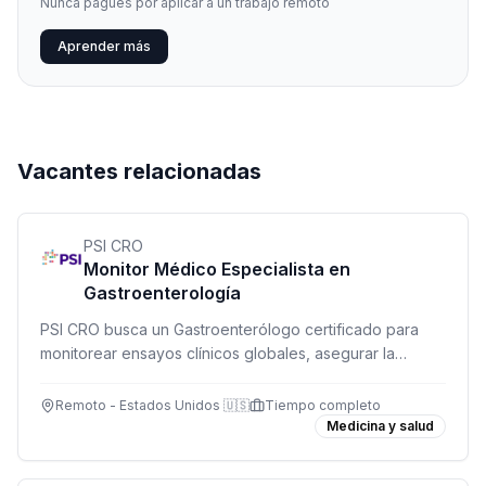
Nunca pagues por aplicar a un trabajo remoto
Aprender más
Vacantes relacionadas
PSI CRO
Monitor Médico Especialista en
Gastroenterología
PSI CRO busca un Gastroenterólogo certificado para
monitorear ensayos clínicos globales, asegurar la
seguridad de participantes y proporcionar expertise
médico de alto nivel.
Remoto - Estados Unidos 🇺🇸
Tiempo completo
Medicina y salud