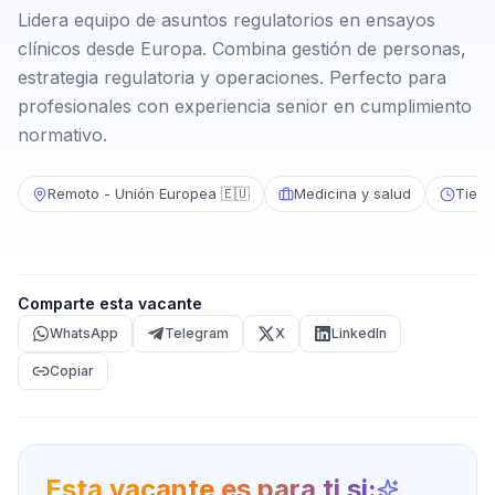
Lidera equipo de asuntos regulatorios en ensayos
clínicos desde Europa. Combina gestión de personas,
estrategia regulatoria y operaciones. Perfecto para
profesionales con experiencia senior en cumplimiento
normativo.
Remoto - Unión Europea 🇪🇺
Medicina y salud
Tiem
Comparte esta vacante
WhatsApp
Telegram
X
LinkedIn
Copiar
Esta vacante es para ti si: