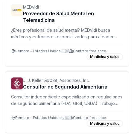
MEDvidi
Proveedor de Salud Mental en
Telemedicina
¿Eres profesional de salud mental? MEDvidi busca
médicos y enfermeros especializados para atender
pacientes por videoconferencia con total flexibilidad y
apoyo administrativo completo.
Remoto - Estados Unidos 🇺🇸
Contrato freelance
Medicina y salud
J. J. Keller &#038; Associates, Inc.
Consultor de Seguridad Alimentaria
Consultor independiente especializado en regulaciones
de seguridad alimentaria (FDA, GFSI, USDA). Trabajo
remoto desde USA con flexibilidad horaria.
Remoto - Estados Unidos 🇺🇸
Contrato freelance
Medicina y salud