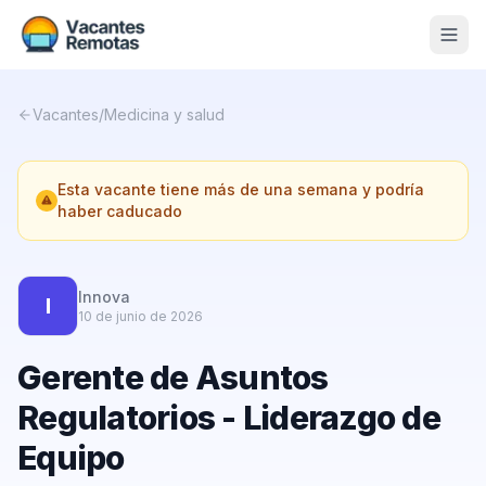
Vacantes
Vacantes
/
Medicina y salud
Blog
Esta vacante tiene más de una semana y podría
Nosotros
haber caducado
Contacto
Calculadora Freelance
Gratis
Innova
I
10 de junio de 2026
📨 Suscribirme gratis al newsletter
Gerente de Asuntos
Regulatorios - Liderazgo de
Equipo