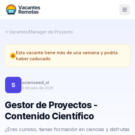
Vacantes
Vacantes
/
Manager de Proyecto
Blog
Esta vacante tiene más de una semana y podría
Nosotros
haber caducado
Contacto
Calculadora Freelance
Gratis
scienseed_sl
S
9 de julio de 2026
📨 Suscribirme gratis al newsletter
Gestor de Proyectos -
Contenido Científico
¿Eres curioso, tienes formación en ciencias y disfrutas