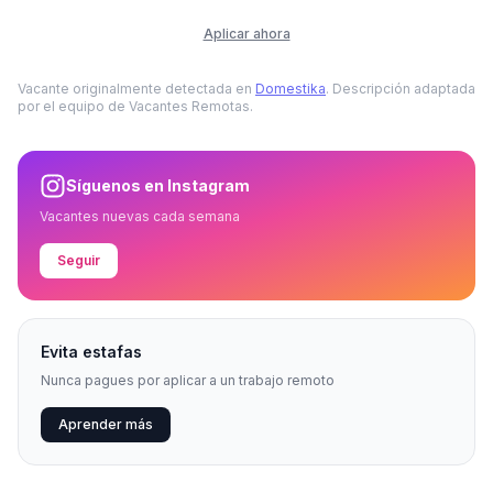
Aplicar ahora
Vacante originalmente detectada en
Domestika
. Descripción adaptada
por el equipo de Vacantes Remotas.
Síguenos en Instagram
Vacantes nuevas cada semana
Seguir
Evita estafas
Nunca pagues por aplicar a un trabajo remoto
Aprender más