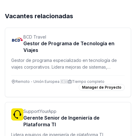
Vacantes relacionadas
BCD Travel
Gestor de Programa de Tecnología en
Viajes
Gestor de programa especializado en tecnología de
viajes corporativos. Lidera mejoras de sistemas,
resuelve incidentes complejos y coordina equipos
virtuales internacionales. Remoto con presencialidad
Remoto - Unión Europea 🇪🇺
Tiempo completo
selectiva según ubicación.
Manager de Proyecto
SupportYourApp
Gerente Senior de Ingeniería de
Plataforma TI
Lidera equipos de ingeniería de plataforma TI,