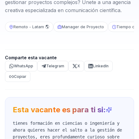
gestionar proyectos complejos? Únete a una agencia
creativa especializada en comunicación científica.
Remoto - Latam 🌎
Manager de Proyecto
Tiempo com
Comparte esta vacante
WhatsApp
Telegram
X
LinkedIn
Copiar
Esta vacante es para ti si:
tienes formación en ciencias o ingeniería y
ahora quieres hacer el salto a la gestión de
proyectos, eres profundamente curioso sobre