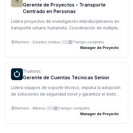
Gerente de Proyectos – Transporte
Centrado en Personas
Lidera proyectos de investigación interdisciplinarios en
transporte urbano humanista. Coordinación de múltiples
iniciativas, gestión de datos y supervisión de equipos
en una universidad de investigación de primer nivel.
Remoto - Estados Unidos 🇺🇸
Tiempo completo
Manager de Proyecto
Trustonic
Gerente de Cuentas Técnicas Senior
Lidera equipos de soporte técnico, impulsa la adopción
de soluciones de seguridad móvil y garantiza el éxito
de clientes estratégicos en un entorno global.
Remoto - México 🇲🇽
Tiempo completo
Manager de Proyecto