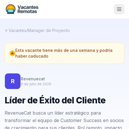
Vacantes
Vacantes
/
Manager de Proyecto
Blog
Esta vacante tiene más de una semana y podría
Nosotros
haber caducado
Contacto
Calculadora Freelance
Gratis
Revenuecat
R
9 de julio de 2026
📨 Suscribirme gratis al newsletter
Líder de Éxito del Cliente
RevenueCat busca un líder estratégico para
transformar el equipo de Customer Success en socios
de crecimiento para sus clientes. Rol remoto, impacto