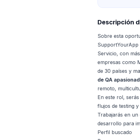
Descripción d
Sobre esta oport
SupportYourApp e
Servicio, con má
empresas como Ma
de 30 países y m
de QA apasionad
remoto, multicultu
En este rol, será
flujos de testing
Trabajarás en un
desarrollo para i
Perfil buscado