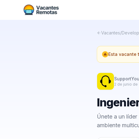
Vacantes
/
Develop
Esta vacante
SupportYo
2 de junio de
Ingenie
Únete a un líder
ambiente multicu