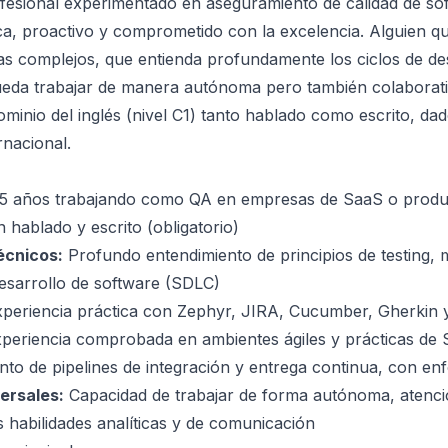
esional experimentado en aseguramiento de calidad de so
ica, proactivo y comprometido con la excelencia. Alguien qu
s complejos, que entienda profundamente los ciclos de de
ueda trabajar de manera autónoma pero también colaborati
ominio del inglés (nivel C1) tanto hablado como escrito, da
rnacional.
5 años trabajando como QA en empresas de SaaS o produ
 hablado y escrito (obligatorio)
écnicos:
Profundo entendimiento de principios de testing, 
 desarrollo de software (SDLC)
periencia práctica con Zephyr, JIRA, Cucumber, Gherkin 
periencia comprobada en ambientes ágiles y prácticas de Sh
to de pipelines de integración y entrega continua, con en
ersales:
Capacidad de trabajar de forma autónoma, atenci
s habilidades analíticas y de comunicación