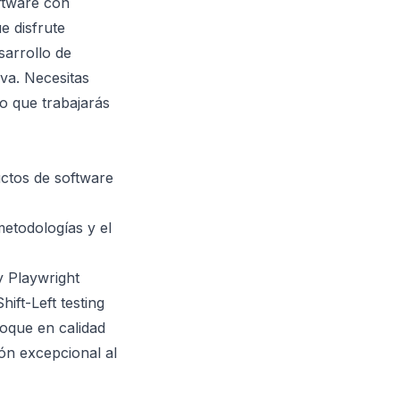
ftware con
e disfrute
sarrollo de
va. Necesitas
do que trabajarás
ctos de software
metodologías y el
y Playwright
ift-Left testing
foque en calidad
ón excepcional al