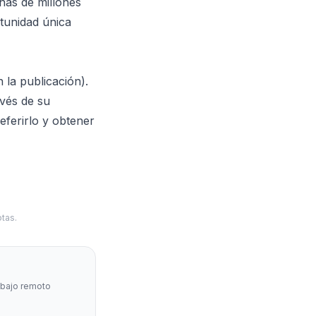
nas de millones
tunidad única
la publicación).
avés de su
eferirlo y obtener
tas.
abajo remoto