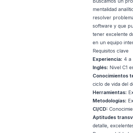
Buscamos un prof
mentalidad analít
resolver problema
software y que p
tener excelente d
en un equipo inte
Requisitos clave
Experiencia:
4 a 
Inglés:
Nivel C1 en
Conocimientos t
ciclo de vida del
Herramientas:
Ex
Metodologías:
Ex
CI/CD:
Conocimien
Aptitudes transv
detalle, excelente