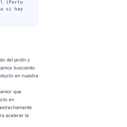
il (Porto
ca si hay
o del jardín y
Estamos buscando
roducto en nuestra
senior que
acto en
 estrechamente
a acelerar la