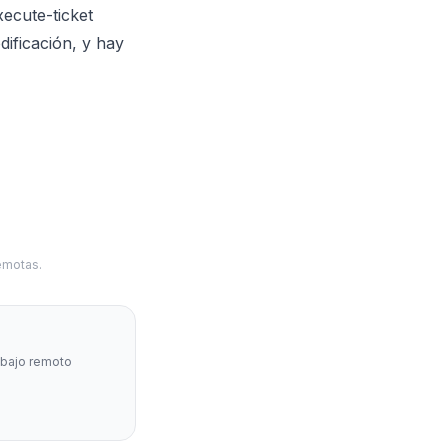
xecute-ticket
dificación, y hay
emotas.
abajo remoto