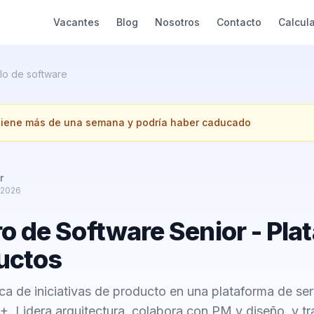
Vacantes
Blog
Nosotros
Contacto
Calcul
lo de software
 tiene más de una semana y podría haber caducado
r
 2026
ro de Software Senior - Pla
uctos
ica de iniciativas de producto en una plataforma de ser
. Lidera arquitectura, colabora con PM y diseño, y tr