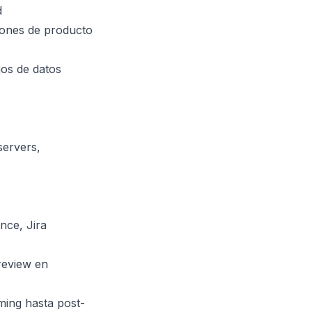
d
iones de producto
jos de datos
servers,
nce, Jira
review en
ming hasta post-