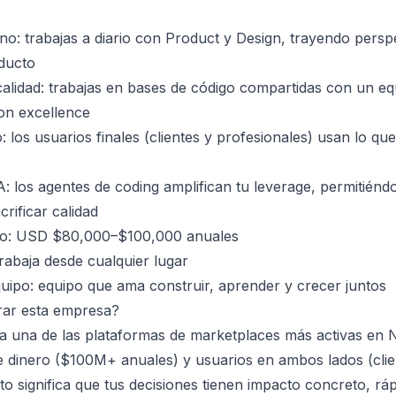
no: trabajas a diario con Product y Design, trayendo perspe
ducto
calidad: trabajas en bases de código compartidas con un eq
n excellence
 los usuarios finales (clientes y profesionales) usan lo que
IA: los agentes de coding amplifican tu leverage, permitién
crificar calidad
ivo: USD $80,000–$100,000 anuales
 trabaja desde cualquier lugar
uipo: equipo que ama construir, aprender y crecer juntos
rar esta empresa?
a una de las plataformas de marketplaces más activas en 
de dinero ($100M+ anuales) y usuarios en ambos lados (clien
to significa que tus decisiones tienen impacto concreto, rápi