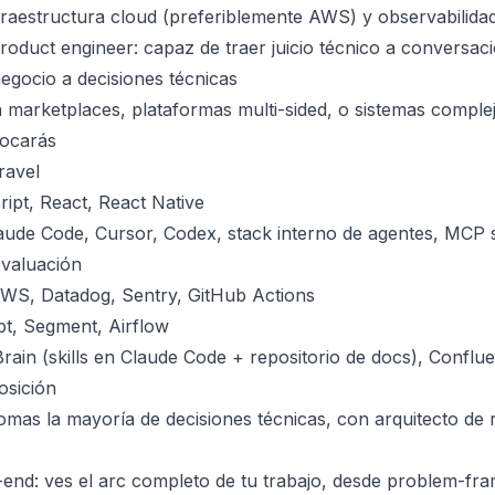
fraestructura cloud (preferiblemente AWS) y observabilida
oduct engineer: capaz de traer juicio técnico a conversac
negocio a decisiones técnicas
marketplaces, plataformas multi-sided, o sistemas comple
tocarás
ravel
ipt, React, React Native
aude Code, Cursor, Codex, stack interno de agentes, MCP 
evaluación
AWS, Datadog, Sentry, GitHub Actions
dbt, Segment, Airflow
ain (skills en Claude Code + repositorio de docs), Conflue
osición
omas la mayoría de decisiones técnicas, con arquitecto de 
s
end: ves el arc completo de tu trabajo, desde problem-fra