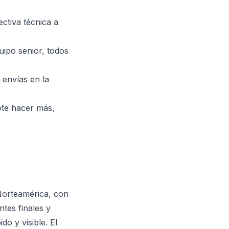
ctiva técnica a
uipo senior, todos
 envías en la
dote hacer más,
Norteamérica, con
tes finales y
do y visible. El