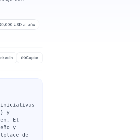
00,000 USD al año
inkedIn
Copiar
 iniciativas
S) y
ien. El
ueño y
etplace de