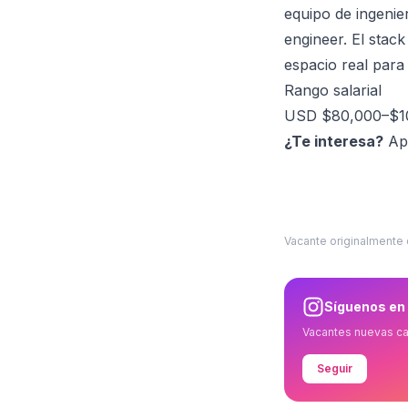
equipo de ingenie
engineer. El stac
espacio real para
Rango salarial
USD $80,000–$100
¿Te interesa?
Apl
Vacante originalmente
Síguenos en
Vacantes nuevas c
Seguir