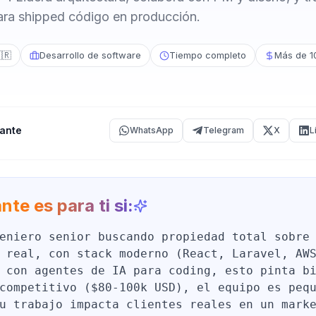
ara shipped código en producción.
🇷
Desarrollo de software
Tiempo completo
Más de 1
ante
WhatsApp
Telegram
X
L
nte es para ti si:
eniero senior buscando propiedad total sobre
 real, con stack moderno (React, Laravel, AW
 con agentes de IA para coding, esto pinta b
competitivo ($80-100k USD), el equipo es peq
u trabajo impacta clientes reales en un mark