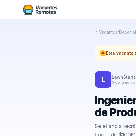
Vacantes
/
Desarrol
Esta vacante
LawnStarte
L
3 de junio de
Ingenie
de Prod
Sé el ancla técn
hogar de $100M+