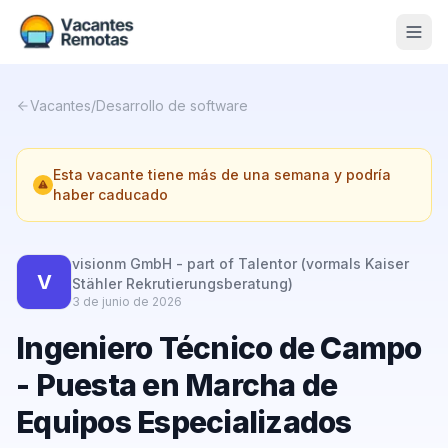
Vacantes
Vacantes
/
Desarrollo de software
Blog
Esta vacante tiene más de una semana y podría
Nosotros
haber caducado
Contacto
visionm GmbH - part of Talentor (vormals Kaiser
Calculadora Freelance
Gratis
V
Stähler Rekrutierungsberatung)
3 de junio de 2026
📨 Suscribirme gratis al newsletter
Ingeniero Técnico de Campo
- Puesta en Marcha de
Equipos Especializados