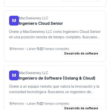
MacSweeney LLC
M
Ingeniero Cloud Senior
Únete a MacSweeney LLC como Ingeniero Cloud Senior
en una posición remota de tiempo completo. Buscamos
a alguien apasionado por la tecnología y con
experiencia en infraestructura en la nube.
Remoto - Latam 🌎
Tiempo completo
Desarrollo de software
MacSweeney LLC
M
Ingeniero de Software (Golang & Cloud)
Únete a un equipo remoto que valora la innovación y la
curiosidad tecnológica. Buscamos un ingeniero de
software con pasión por Golang, cloud y soluciones
creativas.
Remoto - Latam 🌎
Tiempo completo
Desarrollo de software