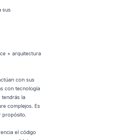
a sus
ce + arquitectura
actúan con sus
ás con tecnología
 tendrás la
are complejos. Es
 propósito.
encia el código