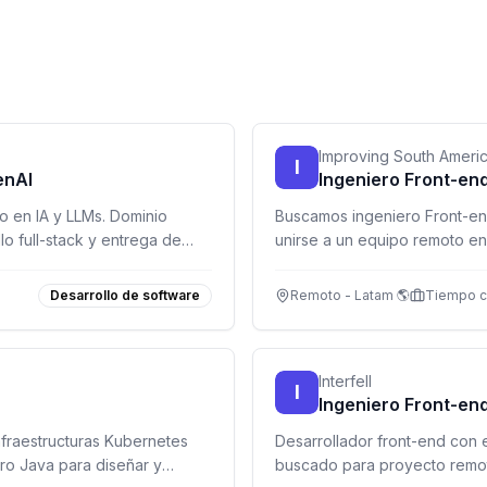
Improving South Ameri
I
enAI
Ingeniero Front-en
o en IA y LLMs. Dominio
Buscamos ingeniero Front-en
o full-stack y entrega de
unirse a un equipo remoto en
C2 obligatorio.
TypeScript y RxJS obligatorio
Desarrollo de software
Remoto - Latam 🌎
Tiempo 
Interfell
I
Ingeniero Front-en
nfraestructuras Kubernetes
Desarrollador front-end con 
ro Java para diseñar y
buscado para proyecto remot