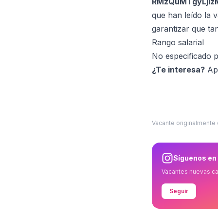
RMzQuMTgyLjI
que han leído la 
garantizar que ta
Rango salarial
No especificado 
¿Te interesa?
Apl
Vacante originalmente
Síguenos en
Vacantes nuevas c
Seguir