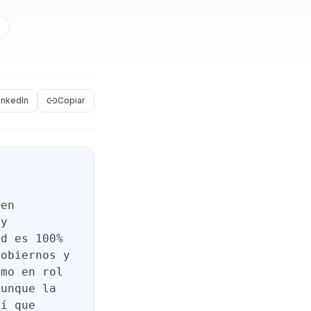
o
inkedIn
Copiar
 en
 y
ad es 100%
gobiernos y
imo en rol
aunque la
sí que