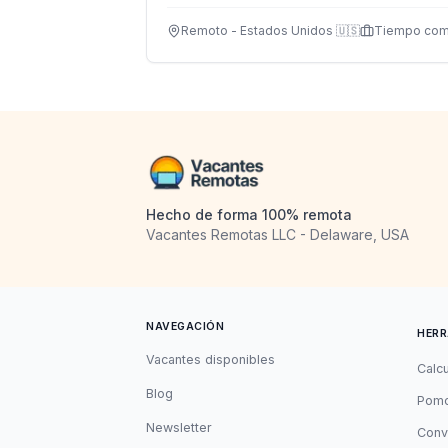
mantener servicios backend robustos.
Remoto - Estados Unidos 🇺🇸
Tiempo com
Hecho de forma 100% remota
Vacantes Remotas LLC - Delaware, USA
NAVEGACIÓN
HERR
Vacantes disponibles
Calc
Blog
Pomo
Newsletter
Conv