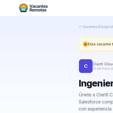
Vacantes
/
Desarrol
Esta vacante
Clariti Clou
C
10 de mayo d
Ingenie
Únete a Clariti 
Salesforce comp
con experiencia