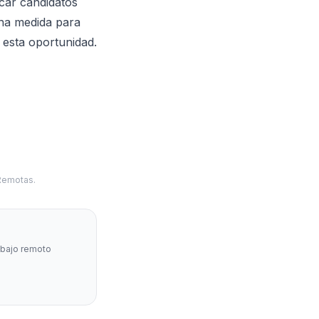
icar candidatos
una medida para
esta oportunidad.
 Remotas.
abajo remoto