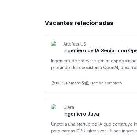
Vacantes relacionadas
Artefact US
Ingeniero de IA Senior con Op
Ingeniero de software senior especializad
profundo del ecosistema OpenAI, desarroll
soluciones en producción. Inglés fluido C1/
100% Remoto 🌎
Tiempo completo
Clera
Ingeniero Java
Únete a una startup de IA que construye i
para cargas GPU intensivas. Busca ingenie