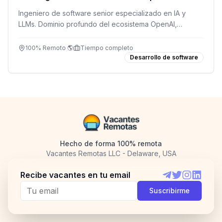
Ingeniero de software senior especializado en IA y
LLMs. Dominio profundo del ecosistema OpenAI,
desarrollo full-stack y entrega de soluciones en
producción. Inglés fluido C1/C2 obligatorio.
100% Remoto 🌎
Tiempo completo
Desarrollo de software
Hecho de forma 100% remota
Vacantes Remotas LLC - Delaware, USA
Recibe vacantes en tu email
Telegram
Twitter
Instagram
LinkedI
Suscribirme