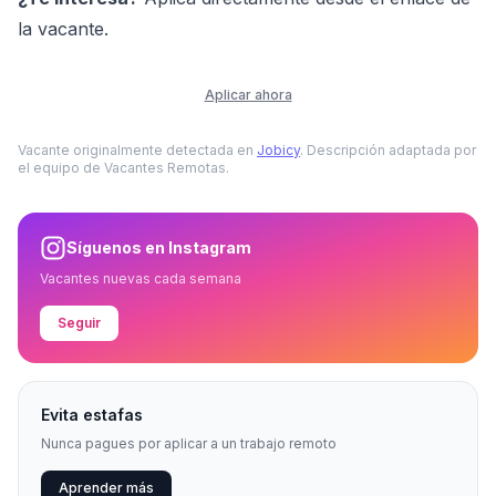
la vacante.
Aplicar ahora
Vacante originalmente detectada en
Jobicy
. Descripción adaptada por
el equipo de Vacantes Remotas.
Síguenos en Instagram
Vacantes nuevas cada semana
Seguir
Evita estafas
Nunca pagues por aplicar a un trabajo remoto
Aprender más