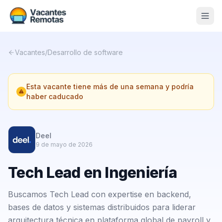
Vacantes
Vacantes
/
Desarrollo de software
Blog
Esta vacante tiene más de una semana y podría
Nosotros
haber caducado
Contacto
Calculadora Freelance
Gratis
Deel
9 de mayo de 2026
📨 Suscribirme gratis al newsletter
Tech Lead en Ingeniería
Buscamos Tech Lead con expertise en backend,
bases de datos y sistemas distribuidos para liderar
arquitectura técnica en plataforma global de payroll y