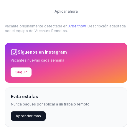
Aplicar ahora
Vacante originalmente detectada en
Arbeitnow
. Descripción adaptada
por el equipo de Vacantes Remotas.
Síguenos en Instagram
Vacantes nuevas cada semana
Seguir
Evita estafas
Nunca pagues por aplicar a un trabajo remoto
Aprender más