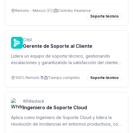
testear Claro Video. Sin experiencia requerida, trabajo
flexible y pagado por hora.
Remoto - México 🇲🇽
Contrato freelance
Soporte técnico
Cribl
Gerente de Soporte al Cliente
Lidera un equipo de soporte técnico, gestionando
escalaciones y garantizando la satisfacción del cliente
en una empresa de infraestructura de telemetría para la
era de la IA.
100% Remoto 🌎
Tiempo completo
Soporte técnico
Whitestack
Ingeniero de Soporte Cloud
Aplica como Ingeniero de Soporte Cloud y lidera la
resolución de incidencias en entornos productivos, con
enfoque en Linux, networking y Kubernetes.