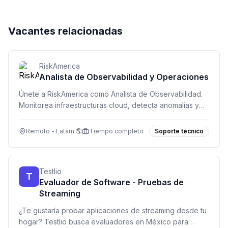
Vacantes relacionadas
RiskAmerica
Analista de Observabilidad y Operaciones
Únete a RiskAmerica como Analista de Observabilidad.
Monitorea infraestructuras cloud, detecta anomalías y
mantén nuestros sistemas operando de forma segura y
confiable. Remoto, USD 1,500 - 2,000.
Remoto - Latam 🌎
Tiempo completo
Soporte técnico
Testlio
T
Evaluador de Software - Pruebas de
Streaming
¿Te gustaría probar aplicaciones de streaming desde tu
hogar? Testlio busca evaluadores en México para