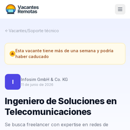
Vacantes
Vacantes
/
Soporte técnico
Blog
Esta vacante tiene más de una semana y podría
Nosotros
haber caducado
Contacto
Calculadora Freelance
Gratis
Infosim GmbH & Co. KG
I
11 de junio de 2026
📨 Suscribirme gratis al newsletter
Ingeniero de Soluciones en
Telecomunicaciones
Se busca freelancer con expertise en redes de