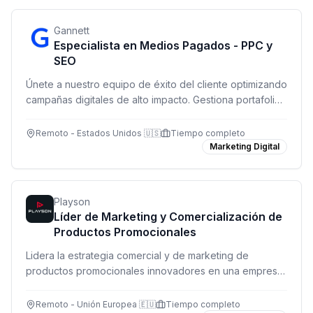
Gannett
Especialista en Medios Pagados - PPC y
SEO
Únete a nuestro equipo de éxito del cliente optimizando
campañas digitales de alto impacto. Gestiona portafolios
de clientes en PPC, SEO y canales multi-plataforma con
autonomía y visibilidad directa de resultados.
Remoto - Estados Unidos 🇺🇸
Tiempo completo
Marketing Digital
Playson
Líder de Marketing y Comercialización de
Productos Promocionales
Lidera la estrategia comercial y de marketing de
productos promocionales innovadores en una empresa
líder de iGaming. Rol remoto a tiempo completo.
Remoto - Unión Europea 🇪🇺
Tiempo completo