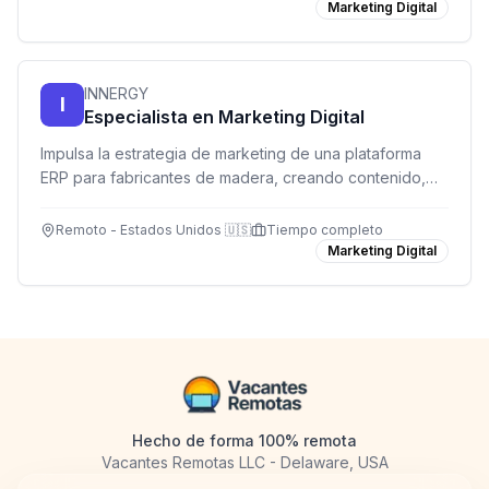
Marketing Digital
INNERGY
I
Especialista en Marketing Digital
Impulsa la estrategia de marketing de una plataforma
ERP para fabricantes de madera, creando contenido,
gestionando campañas y optimizando la web desde la
comodidad de tu hogar.
Remoto - Estados Unidos 🇺🇸
Tiempo completo
Marketing Digital
Hecho de forma 100% remota
Vacantes Remotas LLC - Delaware, USA