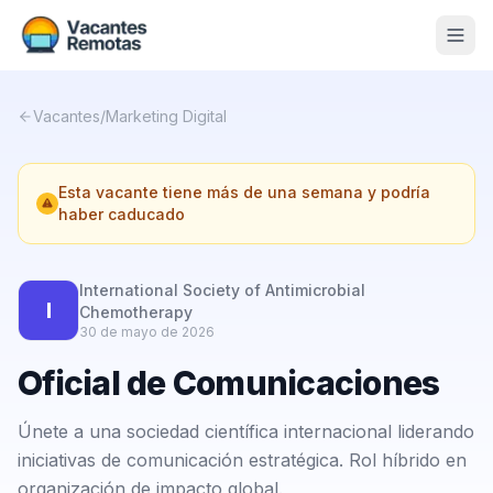
Vacantes
Vacantes
/
Marketing Digital
Blog
Esta vacante tiene más de una semana y podría
Nosotros
haber caducado
Contacto
International Society of Antimicrobial
Calculadora Freelance
Gratis
I
Chemotherapy
30 de mayo de 2026
📨 Suscribirme gratis al newsletter
Oficial de Comunicaciones
Únete a una sociedad científica internacional liderando
iniciativas de comunicación estratégica. Rol híbrido en
organización de impacto global.