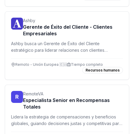
Ashby
Gerente de Éxito del Cliente - Clientes
Empresariales
Ashby busca un Gerente de Éxito del Cliente
estratégico para liderar relaciones con clientes
empresariales complejos en la región de Europa,
impulsando adopción de producto y valor a largo plazo.
Remoto - Unión Europea 🇪🇺
Tiempo completo
Recursos humanos
RemoteVA
R
Especialista Senior en Recompensas
Totales
Lidera la estrategia de compensaciones y beneficios
globales, guiando decisiones justas y competitivas para
equipos internacionales.