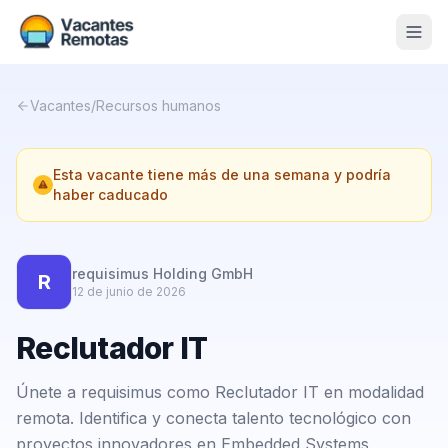
Vacantes
Vacantes
/
Recursos humanos
Blog
Esta vacante tiene más de una semana y podría
Nosotros
haber caducado
Contacto
Calculadora Freelance
Gratis
requisimus Holding GmbH
R
12 de junio de 2026
📨 Suscribirme gratis al newsletter
Reclutador IT
Únete a requisimus como Reclutador IT en modalidad
remota. Identifica y conecta talento tecnológico con
proyectos innovadores en Embedded Systems,