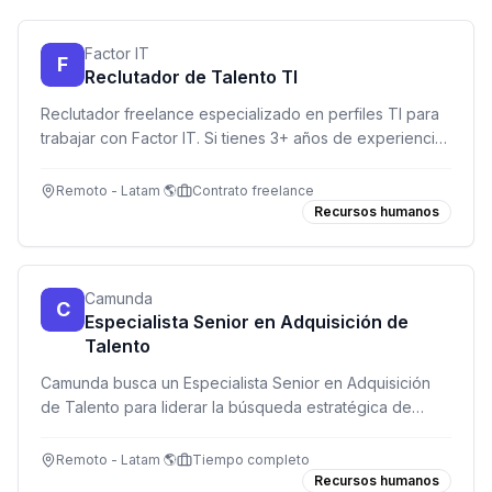
Factor IT
F
Reclutador de Talento TI
Reclutador freelance especializado en perfiles TI para
trabajar con Factor IT. Si tienes 3+ años de experiencia
reclutando en tecnología y eres orientado a resultados,
¡esta es tu oportunidad!
Remoto - Latam 🌎
Contrato freelance
Recursos humanos
Camunda
C
Especialista Senior en Adquisición de
Talento
Camunda busca un Especialista Senior en Adquisición
de Talento para liderar la búsqueda estratégica de
talento GTM en EMEA. Rol remoto, 100% sourcing-first
con tecnología AI.
Remoto - Latam 🌎
Tiempo completo
Recursos humanos