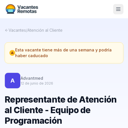
Vacantes
Vacantes
/
Atención al Cliente
Blog
Esta vacante tiene más de una semana y podría
Nosotros
haber caducado
Contacto
Calculadora Freelance
Gratis
Advantmed
A
12 de junio de 2026
📨 Suscribirme gratis al newsletter
Representante de Atención
al Cliente - Equipo de
Programación