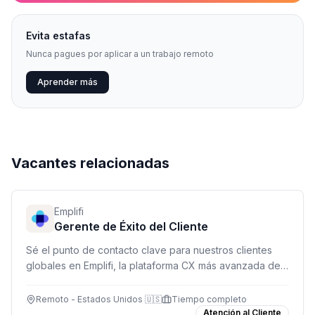
Evita estafas
Nunca pagues por aplicar a un trabajo remoto
Aprender más
Vacantes relacionadas
Emplifi
Gerente de Éxito del Cliente
Sé el punto de contacto clave para nuestros clientes
globales en Emplifi, la plataforma CX más avanzada del
mercado. Gestiona relaciones, asegura adopción de
producto y genera oportunidades de crecimiento.
Remoto - Estados Unidos 🇺🇸
Tiempo completo
Atención al Cliente